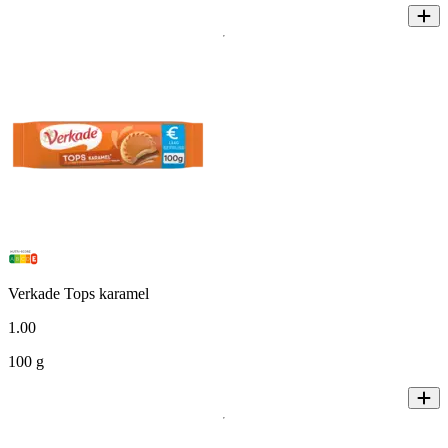
Verkade Tops karamel
1
.
00
100 g