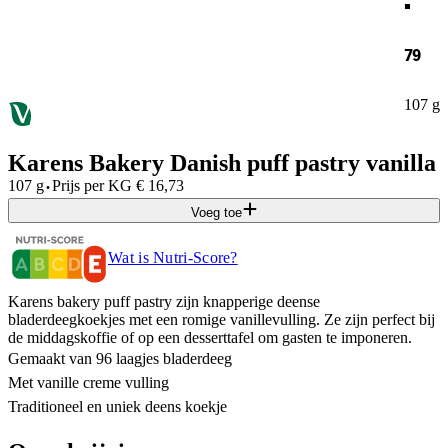
79
107 g
Karens Bakery Danish puff pastry vanilla
·
107 g
Prijs per
KG
€
16,73
Voeg toe
Wat is Nutri-Score?
Karens bakery puff pastry zijn knapperige deense
bladerdeegkoekjes met een romige vanillevulling. Ze zijn perfect bij
de middagskoffie of op een desserttafel om gasten te imponeren.
Gemaakt van 96 laagjes bladerdeeg
Met vanille creme vulling
Traditioneel en uniek deens koekje