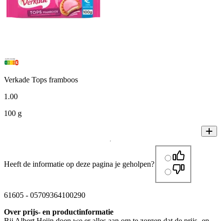
Verkade Tops framboos
1
.
00
100 g
Heeft de informatie op deze pagina je geholpen?
61605
-
05709364100290
Over prijs- en productinformatie
Bij Albert Heijn doen we er alles aan om te zorgen dat de prijs- en