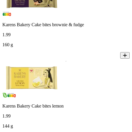
Karens Bakery Cake bites brownie & fudge
1
.
99
160 g
Karens Bakery Cake bites lemon
1
.
99
144 g