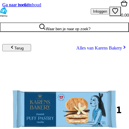
Ga naar hoofdinhoud
Ga naar zoeken
Inloggen
0.00
menu
Waar ben je naar op zoek?
Alles van Karens Bakery
Terug
1
.