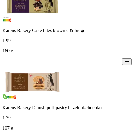
Karens Bakery Cake bites brownie & fudge
1
.
99
160 g
Karens Bakery Danish puff pastry hazelnut-chocolate
1
.
79
107 g