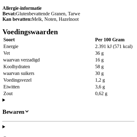
Allergie-informatie
Bevat:
Glutenbevattende Granen, Tarwe
Kan bevatten:
Melk, Noten, Hazelnoot
Voedingswaarden
Soort
Per 100 Gram
Energie
2.391 kJ (571 kcal)
Vet
36 g
waarvan verzadigd
16 g
Koolhydraten
58 g
waarvan suikers
30 g
Voedingsvezel
1,2 g
Eiwitten
3,6 g
Zout
0,62 g
Bewaren