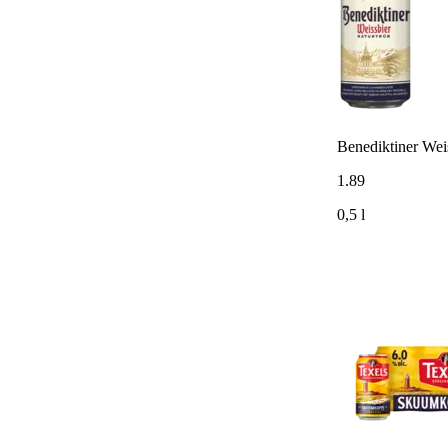
Benediktiner Wei
1
.
89
0,5 l