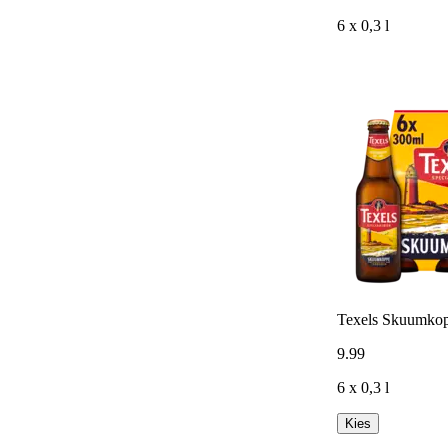
6 x 0,3 l
Texels Skuumkopp
9
.
99
6 x 0,3 l
Kies