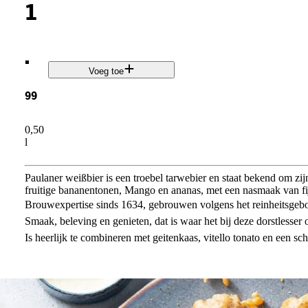
1
.
Voeg toe
99
0,50
l
Paulaner weißbier is een troebel tarwebier en staat bekend om zij
fruitige bananentonen, Mango en ananas, met een nasmaak van fij
Brouwexpertise sinds 1634, gebrouwen volgens het reinheitsgeb
Smaak, beleving en genieten, dat is waar het bij deze dorstlesser
Is heerlijk te combineren met geitenkaas, vitello tonato en een sch