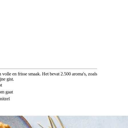
n volle en frisse smaak. Het bevat 2.500 aroma's, zoals
ne gist.
ot
 om gaat
nitzel