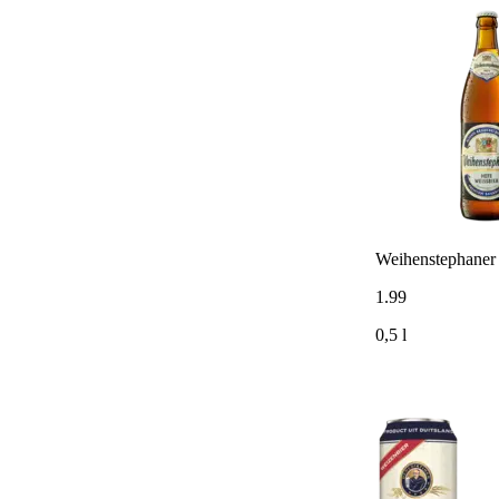
Weihenstephaner
1
.
99
0,5 l