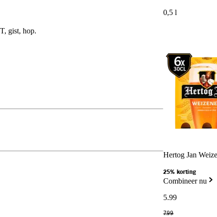
0,5 l
gist, hop.
Hertog Jan Weize
25% korting
Combineer nu
5
.
99
7
.
99