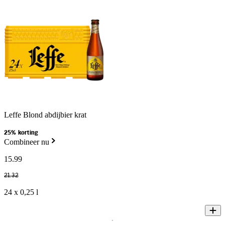
Leffe Blond abdijbier krat
25% korting
Combineer nu
15
.
99
21
.
32
24 x 0,25 l