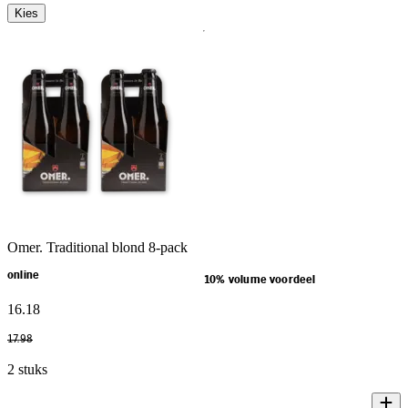
Kies
Omer. Traditional blond 8-pack
online
10% volume voordeel
16
.
18
17
.
98
2 stuks