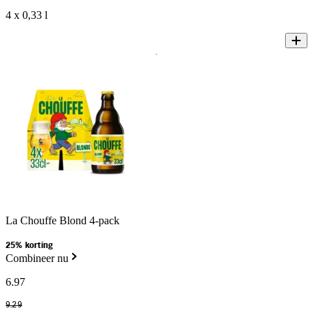
4 x 0,33 l
La Chouffe Blond 4-pack
25% korting
Combineer nu
6
.
97
9
.
29