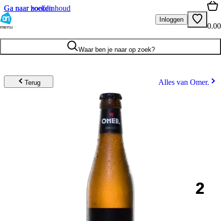
Ga naar hoofdinhoud
Ga naar zoeken
Inloggen
0.00
menu
Waar ben je naar op zoek?
Alles van Omer.
Terug
2
.