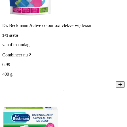
Dr. Beckmann Active colour oxi vlekverwijderaar
1+1 gratis
vanaf maandag
Combineer nu
6
.
99
400 g