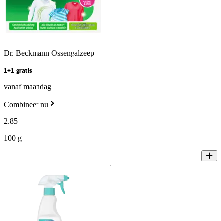
Dr. Beckmann Ossengalzeep
1+1 gratis
vanaf maandag
Combineer nu
2
.
85
100 g