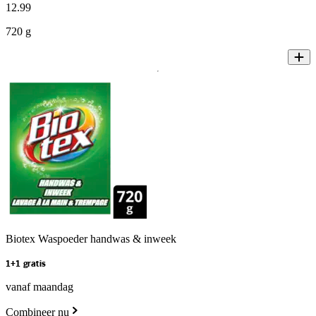
12
.
99
720 g
Biotex Waspoeder handwas & inweek
1+1 gratis
vanaf maandag
Combineer nu