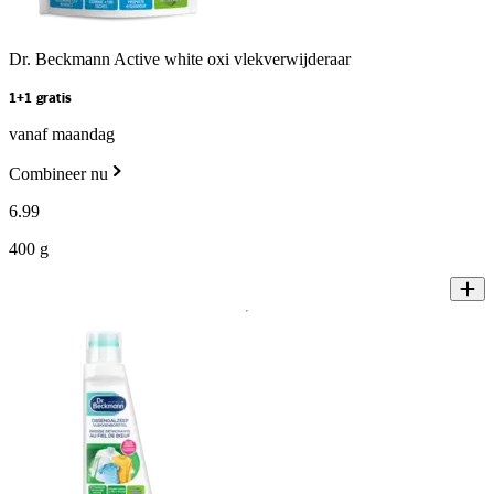
Dr. Beckmann Active white oxi vlekverwijderaar
1+1 gratis
vanaf maandag
Combineer nu
6
.
99
400 g