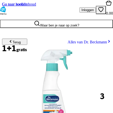
Ga naar hoofdinhoud
Ga naar zoeken
Inloggen
0.00
menu
Waar ben je naar op zoek?
Alles van Dr. Beckmann
Terug
1+1
gratis
3
.