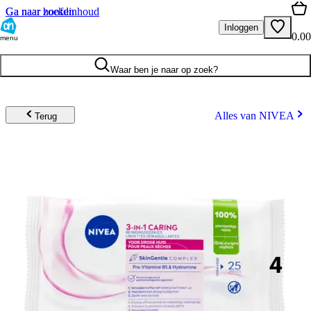
Ga naar hoofdinhoud
Ga naar zoeken
Inloggen
0.00
menu
Waar ben je naar op zoek?
Alles van NIVEA
Terug
4
.