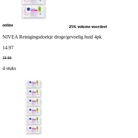
online
25% volume voordeel
NIVEA Reinigingsdoekje droge/gevoelig huid 4pk
14
.
97
19
.
96
4 stuks