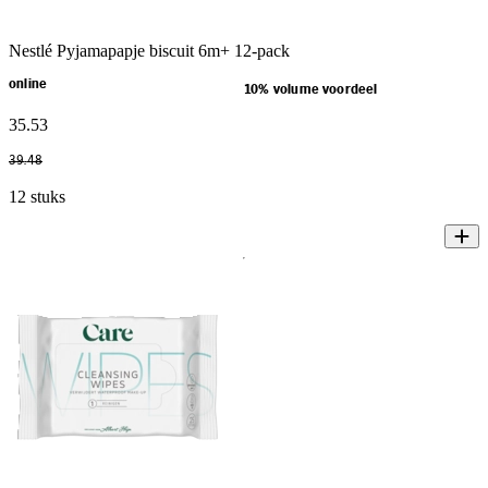
Nestlé Pyjamapapje biscuit 6m+ 12-pack
online
10% volume voordeel
35
.
53
39
.
48
12 stuks