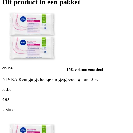
Dit product in een pakket
online
15% volume voordeel
NIVEA Reinigingsdoekje droge/gevoelig huid 2pk
8
.
48
9
.
98
2 stuks