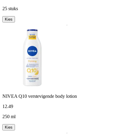
25 stuks
Kies
NIVEA Q10 verstevigende body lotion
12
.
49
250 ml
Kies