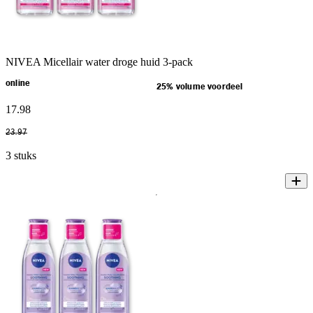
NIVEA Micellair water droge huid 3-pack
online
25% volume voordeel
17
.
98
23
.
97
3 stuks