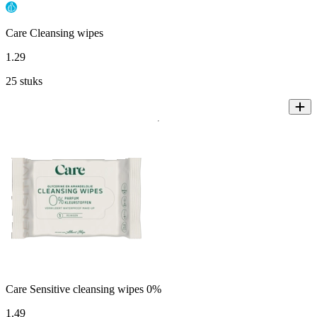
Care Cleansing wipes
1
.
29
25 stuks
Care Sensitive cleansing wipes 0%
1
.
49