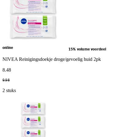
online
15% volume voordeel
NIVEA Reinigingsdoekje droge/gevoelig huid 2pk
8
.
48
9
.
98
2 stuks