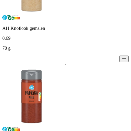
AH Knoflook gemalen
0
.
69
70 g