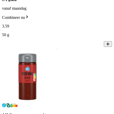
1+1 gratis
vanaf maandag
Combineer nu
3
.
59
50 g