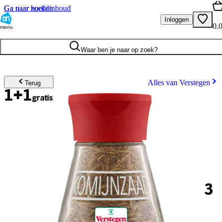
Ga naar hoofdinhoud
Ga naar zoeken
Inloggen
0.
menu
Waar ben je naar op zoek?
Alles van Verstegen
Terug
1+1
gratis
3
.