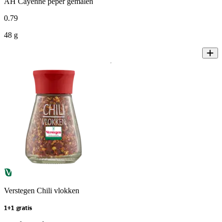
AH Cayenne peper gemalen
0
.
79
48 g
Verstegen Chili vlokken
1+1 gratis