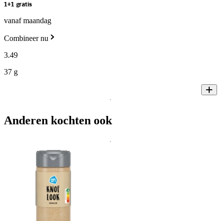
1+1 gratis
vanaf maandag
Combineer nu
3
.
49
37 g
Anderen kochten ook