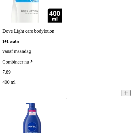
Dove Light care bodylotion
1+1 gratis
vanaf maandag
Combineer nu
7
.
89
400 ml