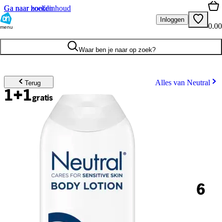
Ga naar hoofdinhoud
Ga naar zoeken
Inloggen
0.00
menu
Waar ben je naar op zoek?
Alles van Neutral
Terug
1+1
gratis
6
.