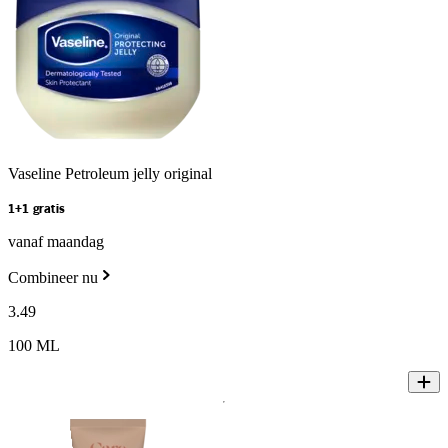
Vaseline Petroleum jelly original
1+1 gratis
vanaf maandag
Combineer nu
3
.
49
100 ML