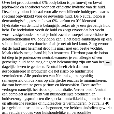
Over het product:neutral 0% bodylotion is parfumvrij en bevat
jojoba-olie en sheaboter voor een efficiente hydratie van de huid.
Deze bodylotion is ideaal voor alle verschillende huidtypes maar is
speciaal ontwikkeld voor de gevoelige huid. De Neutral lotion is
dermatologisch getest en bevat 0% parfum en 0% kleurstof.
Hydratatie van de huid is belangrijk, zeker als je een gevoelige huid
hebt. De bodylotion voedt de huid en zorgt ervoor dat het vocht
wordt vastgehouden, zodat je huid zacht en soepel aanvoelt.hoe te
gebruiken:neutral 0% bodylotion kan je het beste aanbrengen op een
schone huid, na een douche of als je net uit bed komt. Zorg ervoor
dat de huid niet helemaal droog is maar nog een beetje vochtig.
Maak cirkels met je hand bij het insmeren. Hierdoor gaat de lotion
tot diep in je porien.over neutral:wanneer je een allergie of een
gevoelige huid hebt, mag dit geen belemmering zijn om van het
dagelijks leven te genieten. Neutral heeft zich daarom
gespecialiseerd in producten die het risico op huidirritatie
verminderen. Alle producten van Neutral zijn zorgvuldig
samengesteld om de kans op allergische reacties te minimaliseren,
daarom bevatten ze geen parfum en kleurstoffen. Deze stoffen
verhogen namelijk het risico op huidirritatie. Verder biedt Neutral
een compleet assortiment van huishoudelijke producten en
huidverzorgingsproducten die speciaal ontwikkeld zijn om het risico
op allergische reacties of huidreacties te verminderen. Neutral is 40
jaar geleden in scandinavie begonnen, we hebben sindsdien gewerkt
aan veiligere opties voor huishoudelijke en persoonlijke