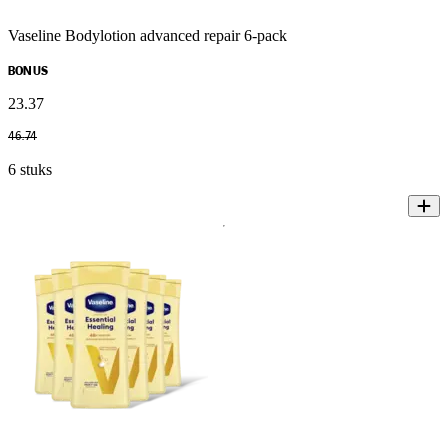
Vaseline Bodylotion advanced repair 6-pack
BONUS
23
.
37
46
.
74
6 stuks