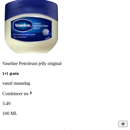
Vaseline Petroleum jelly original
1+1 gratis
vanaf maandag
Combineer nu
3
.
49
100 ML