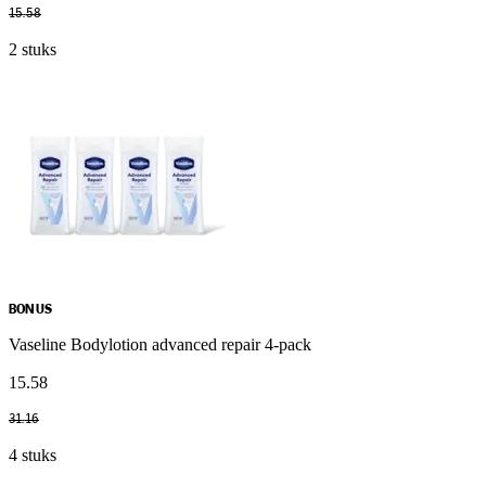
15
.
58
2 stuks
BONUS
Vaseline Bodylotion advanced repair 4-pack
15
.
58
31
.
16
4 stuks