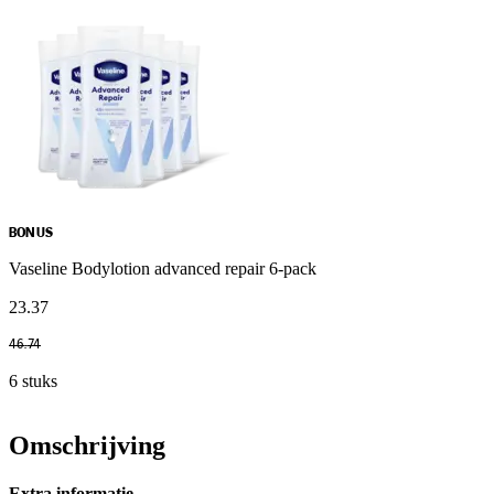
BONUS
Vaseline Bodylotion advanced repair 6-pack
23
.
37
46
.
74
6 stuks
Omschrijving
Extra informatie