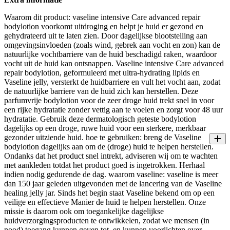
Waarom dit product: vaseline intensive Care advanced repair
bodylotion voorkomt uitdroging en helpt je huid er gezond en
gehydrateerd uit te laten zien. Door dagelijkse blootstelling aan
omgevingsinvloeden (zoals wind, gebrek aan vocht en zon) kan de
natuurlijke vochtbarriere van de huid beschadigd raken, waardoor
vocht uit de huid kan ontsnappen. Vaseline intensive Care advanced
repair bodylotion, geformuleerd met ultra-hydrating lipids en
Vaseline jelly, versterkt de huidbarriere en vult het vocht aan, zodat
de natuurlijke barriere van de huid zich kan herstellen. Deze
parfumvrije bodylotion voor de zeer droge huid trekt snel in voor
een rijke hydratatie zonder vettig aan te voelen en zorgt voor 48 uur
hydratatie. Gebruik deze dermatologisch geteste bodylotion
dagelijks op een droge, ruwe huid voor een sterkere, merkbaar
gezonder uitziende huid. hoe te gebruiken: breng de Vaseline
bodylotion dagelijks aan om de (droge) huid te helpen herstellen.
Ondanks dat het product snel intrekt, adviseren wij om te wachten
met aankleden totdat het product goed is ingetrokken. Herhaal
indien nodig gedurende de dag. waarom vaseline: vaseline is meer
dan 150 jaar geleden uitgevonden met de lancering van de Vaseline
healing jelly jar. Sinds het begin staat Vaseline bekend om op een
veilige en effectieve Manier de huid te helpen herstellen. Onze
missie is daarom ook om toegankelijke dagelijkse
huidverzorgingsproducten te ontwikkelen, zodat we mensen (in
nood) toegang kunnen geven tot, en kunnen voorlichten over,