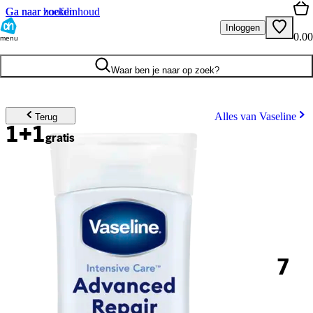
Ga naar hoofdinhoud
Ga naar zoeken
Inloggen
0.00
menu
Waar ben je naar op zoek?
Alles van Vaseline
Terug
1+1
gratis
7
.