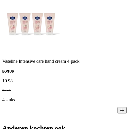
Vaseline Intensive care hand cream 4-pack
BONUS
10
.
98
21
.
96
4 stuks
Anderen kochten ook