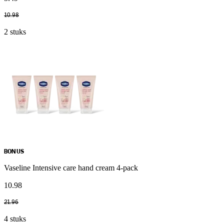
10
.
98
2 stuks
BONUS
Vaseline Intensive care hand cream 4-pack
10
.
98
21
.
96
4 stuks