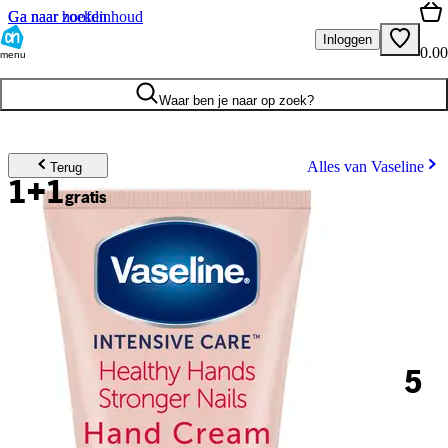
Ga naar hoofdinhoud
Ga naar zoeken
Inloggen
0.00
menu
Waar ben je naar op zoek?
Alles van Vaseline
Terug
1+1
gratis
5
.