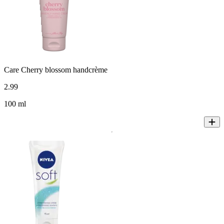
Care Cherry blossom handcrème
2
.
99
100 ml