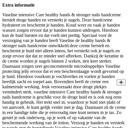
Extra informatie
Vaseline intensive Care healthy hands & stronger nails handcreme
herstelt droge handen en versterkt je nagels. Deze handcreme
hydrateert en beschermt je handen. Koud weer en vaak je handen
wassen zorgen ervoor dat je handen kunnen uitdrogen. Hierdoor
kan de huid barsten en dat voelt niet prettig. Speciaal voor de
verzorging van je handen heeft Vaseline de healthy hands &
stronger nails handcreme ontwikkeld.deze creme herstelt en
beschermt je huid niet alleen intens, het versterkt ook je nagels en
zorgt ervoor dat dat ze minder snel afbreken. Dankzij de keratine in
de creme worden je nagels binnen 2 weken, tien keer sterker.
Daarnaast zorgen zeer geconcentreerde microdruppeltjes Vaseline
protecting jelly ervoor dat er een beschermlaagje wordt gevormd op
je huid. Hierdoor voorkom je vochtverlies en voelen je handen
heerlijk zacht en soepel aan. Bovendien heeft de creme een
kalmerende werking. Jeuk veroorzaakt door droge plekjes
vermindert sterk. vaseline intensive Care healthy hands & stronger
nails handcreme is geschikt voor de droge huid en is ook nog eens
handig in gebruik. Het trekt snel in, waardoor je huid niet plakt of
vet aanvoelt. Je kunt gelijk verder met je dag. Daarnaast zit de creme
in een handige tube die je eenvoudig mee kunt nemen in je tas. Zo
geniet je ook onderweg, op je werk of op vakantie van de
beschermende werking van de lotion. Verzorg je handen en versterk
je nagels met de herstellende Vaseline intensive Care healthy hands