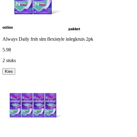
online
pakket
Always Daily frsh slm flexistyle inlegkruis 2pk
5
.
98
2 stuks
Kies