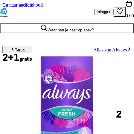
Ga naar hoofdinhoud
Ga naar zoeken
Inloggen
0.00
menu
Waar ben je naar op zoek?
Alles van Always
Terug
2+1
gratis
2
.