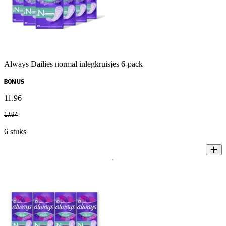
Always Dailies normal inlegkruisjes 6-pack
BONUS
11
.
96
17
.
94
6 stuks