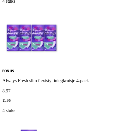
4 stuks
BONUS
Always Fresh slim flexistyl inlegkruisje 4-pack
8
.
97
11
.
96
4 stuks