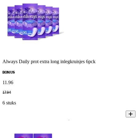
Always Daily prot extra long inlegkruisjes 6pck
BONUS
11
.
96
17
.
94
6 stuks