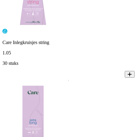
Care Inlegkruisjes string
1
.
05
30 stuks