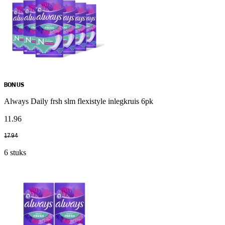
BONUS
Always Daily frsh slm flexistyle inlegkruis 6pk
11
.
96
17
.
94
6 stuks