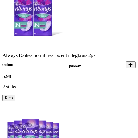
Always Dailies norml fresh scent inlegkruis 2pk
online
pakket
5
.
98
2 stuks
Kies