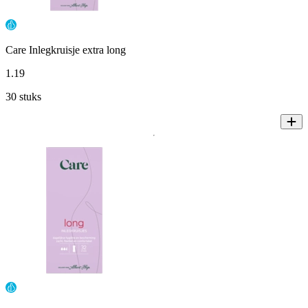
Care Inlegkruisje extra long
1
.
19
30 stuks