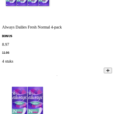
Always Dailies Fresh Normal 4-pack
BONUS
8
.
97
11
.
96
4 stuks