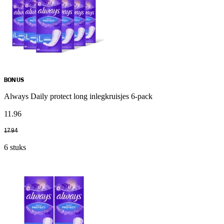
BONUS
Always Daily protect long inlegkruisjes 6-pack
11
.
96
17
.
94
6 stuks