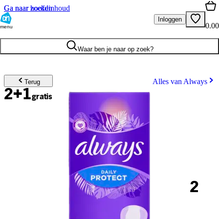
Ga naar hoofdinhoud
Ga naar zoeken
Inloggen
0.00
menu
Waar ben je naar op zoek?
Alles van Always
Terug
2+1
gratis
2
.