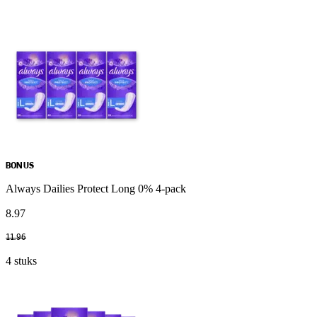
BONUS
Always Dailies Protect Long 0% 4-pack
8
.
97
11
.
96
4 stuks