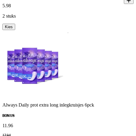
5
.
98
2 stuks
Kies
Always Daily prot extra long inlegkruisjes 6pck
BONUS
11
.
96
17
.
94