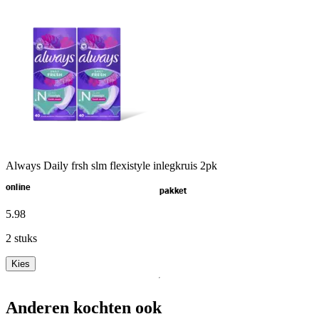
Always Daily frsh slm flexistyle inlegkruis 2pk
online
pakket
5
.
98
2 stuks
Kies
Anderen kochten ook