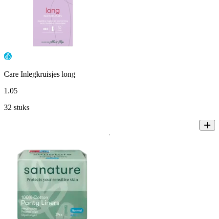
Care Inlegkruisjes long
1
.
05
32 stuks