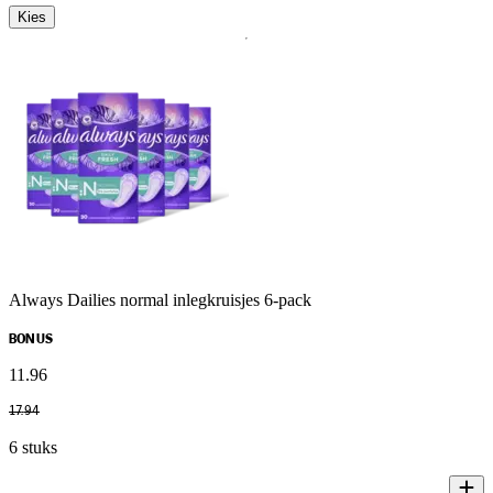
Kies
Always Dailies normal inlegkruisjes 6-pack
BONUS
11
.
96
17
.
94
6 stuks