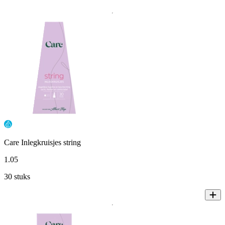
Care Inlegkruisjes string
1
.
05
30 stuks