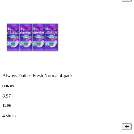
Always Dailies Fresh Normal 4-pack
BONUS
8
.
97
11
.
96
4 stuks