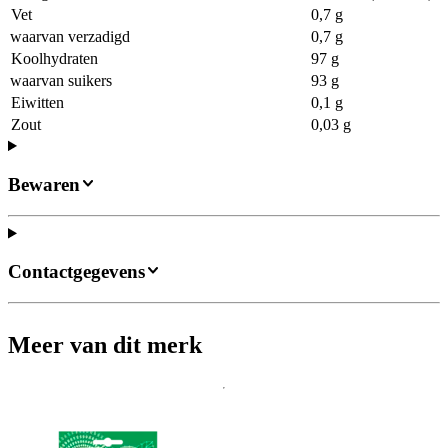
Vet
0,7 g
waarvan verzadigd
0,7 g
Koolhydraten
97 g
waarvan suikers
93 g
Eiwitten
0,1 g
Zout
0,03 g
Bewaren
Contactgegevens
Meer van dit merk