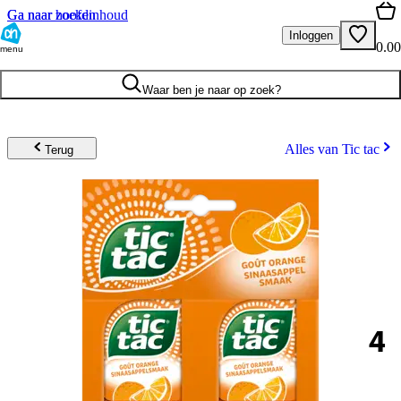
Ga naar hoofdinhoud
Ga naar zoeken
Inloggen
0.00
menu
Waar ben je naar op zoek?
Alles van Tic tac
Terug
4
.