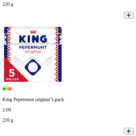
220 g
King Pepermunt original 5-pack
2
.
09
220 g