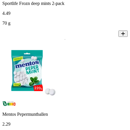
Sportlife Frozn deep mints 2-pack
4
.
49
70 g
Mentos Pepermuntballen
2
.
29