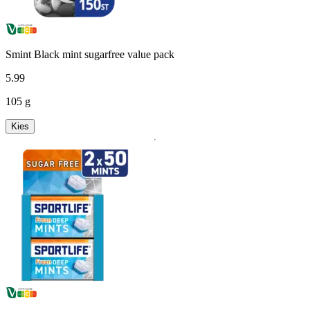
Smint Black mint sugarfree value pack
5
.
99
105 g
Kies