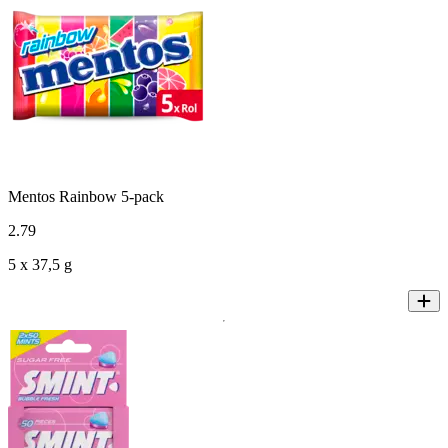
Mentos Rainbow 5-pack
2
.
79
5 x 37,5 g