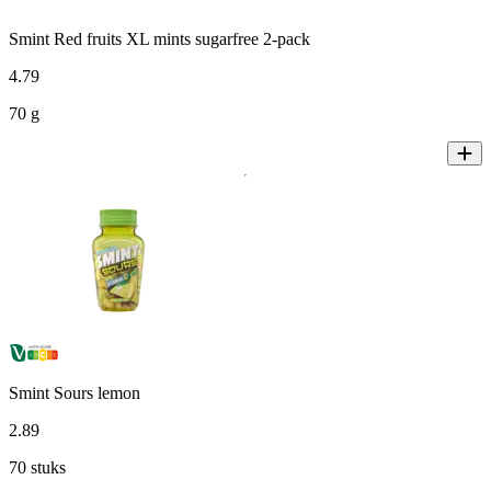
Smint Red fruits XL mints sugarfree 2-pack
4
.
79
70 g
Smint Sours lemon
2
.
89
70 stuks