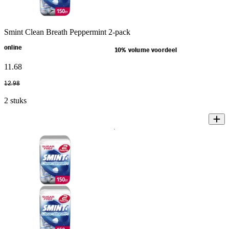
Smint Clean Breath Peppermint 2-pack
online
10% volume voordeel
11
.
68
12
.
98
2 stuks