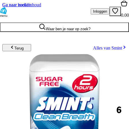
Ga naar hoofdinhoud
Ga naar zoeken
Inloggen
0.00
menu
Waar ben je naar op zoek?
Alles van Smint
Terug
6
.