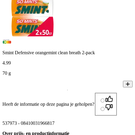
Smint Defensive orangemint clean breath 2-pack
4
.
99
70 g
Heeft de informatie op deze pagina je geholpen?
537973
-
08410031966817
Over prijs- en productinformatie