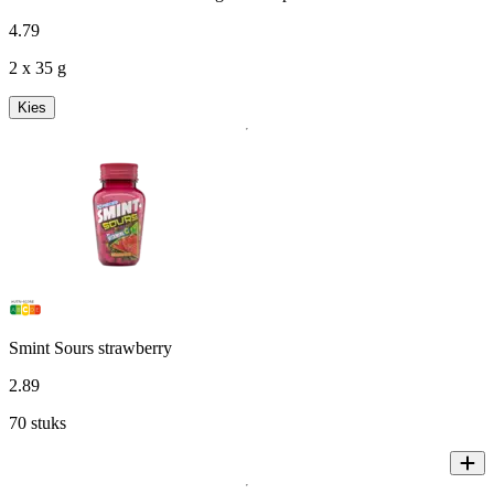
4
.
79
2 x 35 g
Kies
Smint Sours strawberry
2
.
89
70 stuks