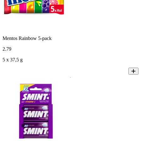
Mentos Rainbow 5-pack
2
.
79
5 x 37,5 g