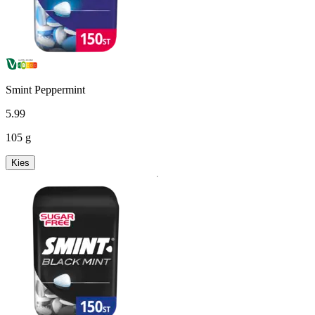
Smint Peppermint
5
.
99
105 g
Kies