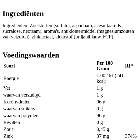
Ingrediënten
Ingrediënten: Zoetstoffen (sorbitol, aspartaam, acesulfaam-K,
sucralose, neotaam), aroma's, antiklontermiddel (magnesiumzouten
van vetzuren), zinklactaat, kleurstof (briljantblauw FCF)
Voedingswaarden
Per 100
Soort
RI*
Gram
1.002 kJ (241
Energie
kcal)
Vet
1 g
waarvan verzadigd
1 g
Koolhydraten
96 g
waarvan suikers
0 g
waarvan polyolen
96 g
Eiwitten
0 g
Zout
0,45 g
Zink
37 mg
374%