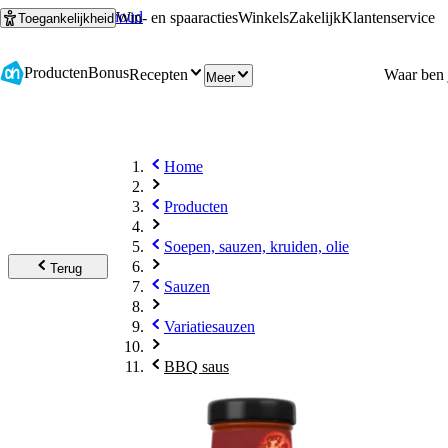
Ga naar hoofdinhoud
Ga naar zoeken
Win- en spaaracties
Winkels
Zakelijk
Klantenservice
Toegankelijkheid
Producten
Bonus
Recepten
Meer
Home
Producten
Soepen, sauzen, kruiden, olie
Terug
Sauzen
Variatiesauzen
BBQ saus