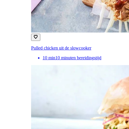
Pulled chicken uit de slowcooker
10
min
10 minuten bereidingstijd