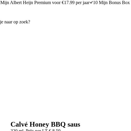
Mijn Albert Heijn Premium voor €17.99 per jaar
10 Mijn Bonus Box 
Calvé Honey BBQ saus
320 ml
Prijs per
LT
€
8,59