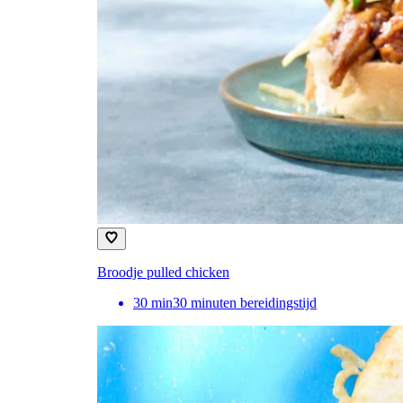
Broodje pulled chicken
30
min
30 minuten bereidingstijd