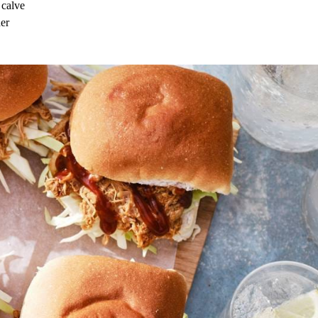
 calve
der