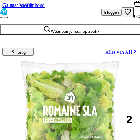
Ga naar hoofdinhoud
Ga naar zoeken
Inloggen
0.
menu
Waar ben je naar op zoek?
Alles van AH
Terug
2
.