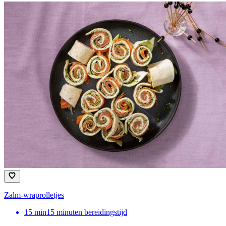
Zalm-wraprolletjes
15
min
15 minuten bereidingstijd