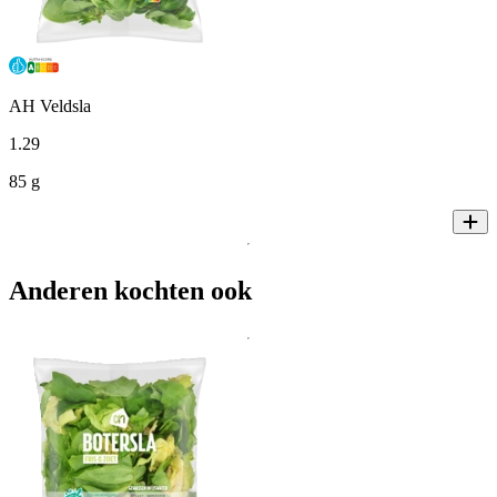
AH Veldsla
1
.
29
85 g
Anderen kochten ook