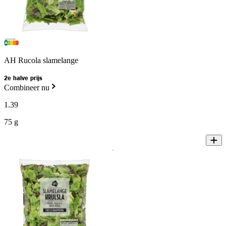
AH Rucola slamelange
2e halve prijs
Combineer nu
1
.
39
75 g