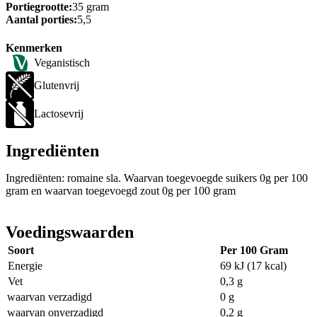
Portiegrootte:
35 gram
Aantal porties:
5,5
Kenmerken
Veganistisch
Glutenvrij
Lactosevrij
Ingrediënten
Ingrediënten: romaine sla. Waarvan toegevoegde suikers 0g per 100
gram en waarvan toegevoegd zout 0g per 100 gram
Voedingswaarden
Soort
Per 100 Gram
Energie
69 kJ (17 kcal)
Vet
0,3 g
waarvan verzadigd
0 g
waarvan onverzadigd
0,2 g