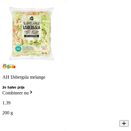
AH IJsbergsla melange
2e halve prijs
Combineer nu
1
.
39
200 g