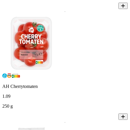
AH Cherrytomaten
1
.
09
250 g