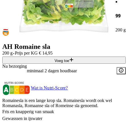
99
200 g
AH Romaine sla
·
200 g
Prijs per
KG
€
14,95
Voeg toe
Na bezorging
minimaal 2 dagen houdbaar
Wat is Nutri-Score?
Romainesla is een lange krop sla. Romainesla wordt ook wel
Romanasla, Romaanse sla of Romeinse sla genoemd.
Fris en knapperig van smaak
Gewasssen in ijswater