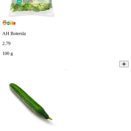
AH Botersla
2
.
79
100 g