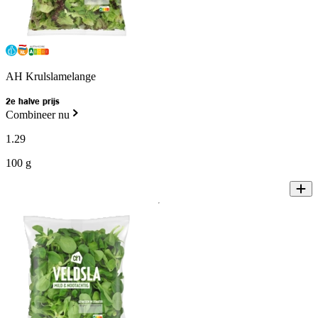
AH Krulslamelange
2e halve prijs
Combineer nu
1
.
29
100 g