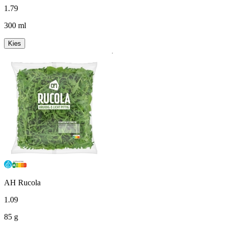
1
.
79
300 ml
Kies
AH Rucola
1
.
09
85 g