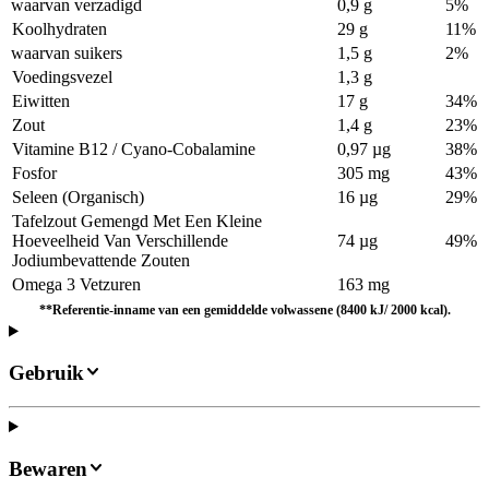
waarvan verzadigd
0,9 g
5%
Koolhydraten
29 g
11%
waarvan suikers
1,5 g
2%
Voedingsvezel
1,3 g
Eiwitten
17 g
34%
Zout
1,4 g
23%
Vitamine B12 / Cyano-Cobalamine
0,97 µg
38%
Fosfor
305 mg
43%
Seleen (Organisch)
16 µg
29%
Tafelzout Gemengd Met Een Kleine
Hoeveelheid Van Verschillende
74 µg
49%
Jodiumbevattende Zouten
Omega 3 Vetzuren
163 mg
**Referentie-inname van een gemiddelde volwassene (8400 kJ/ 2000 kcal).
Gebruik
Bewaren