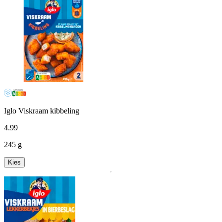
Iglo Viskraam kibbeling
4
.
99
245 g
Kies