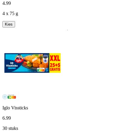
4
.
99
4 x 75 g
Kies
Iglo Vissticks
6
.
99
30 stuks