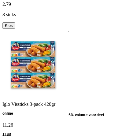
2
.
79
8 stuks
Kies
Iglo Vissticks 3-pack 420gr
online
5% volume voordeel
11
.
26
11
.
85