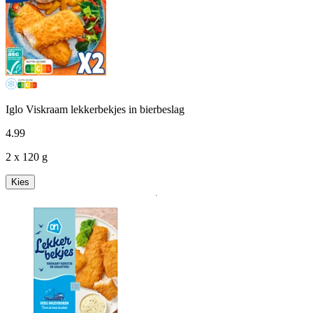
Iglo Viskraam lekkerbekjes in bierbeslag
4
.
99
2 x 120 g
Kies