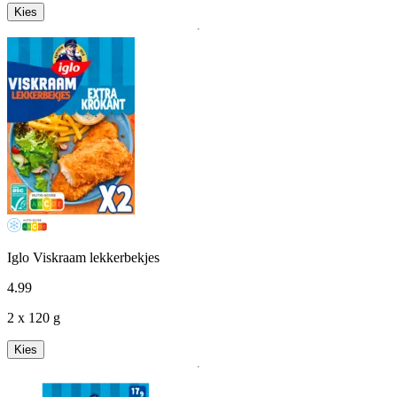
Kies
Iglo Viskraam lekkerbekjes
4
.
99
2 x 120 g
Kies