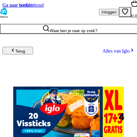
Ga naar hoofdinhoud
Ga naar zoeken
Inloggen
0.
menu
Waar ben je naar op zoek?
Alles van Iglo
Terug
4
.