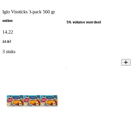
Iglo Vissticks 3-pack 560 gr
online
5% volume voordeel
14
.
22
14
.
97
3 stuks