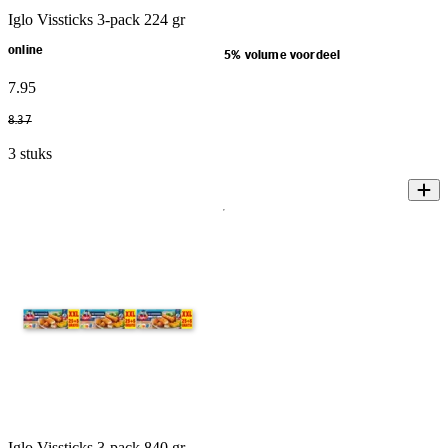
Iglo Vissticks 3-pack 224 gr
online
5% volume voordeel
7
.
95
8
.
37
3 stuks
Iglo Vissticks 3-pack 840 gr