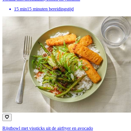
15
min
15 minuten bereidingstijd
Rijstbowl met vissticks uit de airfryer en avocado