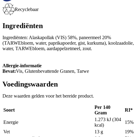
Recyclebaar
Ingrediënten
Ingrediënten: Alaskapollak (VIS) 58%, paneermeel 20%
(TARWEbloem, water, paprikapoeder, gist, kurkuma), koolzaadolie,
water, TARWEbloem, aardappelzetmeel, zout.
Allergie-informatie
Bevat:
Vis, Glutenbevattende Granen, Tarwe
Voedingswaarden
Deze waarden gelden voor het bereide product.
Per 140
Soort
RI*
Gram
1.273 kJ (304
Energie
15%
kcal)
Vet
13 g
19%