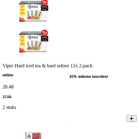
Viper Hard iced tea & hard seltzer 12x 2-pack
online
25% volume voordeel
28
.
48
37
.
98
2 stuks