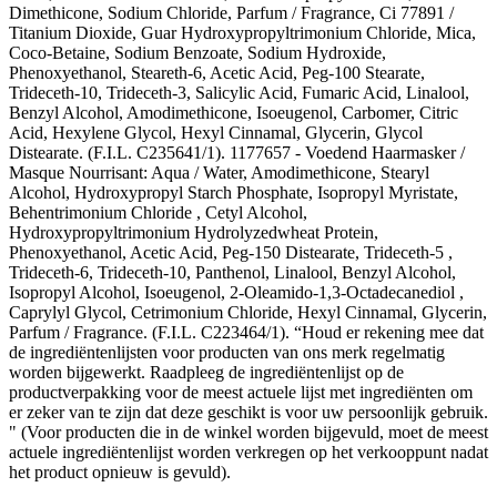
Dimethicone, Sodium Chloride, Parfum / Fragrance, Ci 77891 /
Titanium Dioxide, Guar Hydroxypropyltrimonium Chloride, Mica,
Coco-Betaine, Sodium Benzoate, Sodium Hydroxide,
Phenoxyethanol, Steareth-6, Acetic Acid, Peg-100 Stearate,
Trideceth-10, Trideceth-3, Salicylic Acid, Fumaric Acid, Linalool,
Benzyl Alcohol, Amodimethicone, Isoeugenol, Carbomer, Citric
Acid, Hexylene Glycol, Hexyl Cinnamal, Glycerin, Glycol
Distearate. (F.I.L. C235641/1). 1177657 - Voedend Haarmasker /
Masque Nourrisant: Aqua / Water, Amodimethicone, Stearyl
Alcohol, Hydroxypropyl Starch Phosphate, Isopropyl Myristate,
Behentrimonium Chloride , Cetyl Alcohol,
Hydroxypropyltrimonium Hydrolyzedwheat Protein,
Phenoxyethanol, Acetic Acid, Peg-150 Distearate, Trideceth-5 ,
Trideceth-6, Trideceth-10, Panthenol, Linalool, Benzyl Alcohol,
Isopropyl Alcohol, Isoeugenol, 2-Oleamido-1,3-Octadecanediol ,
Caprylyl Glycol, Cetrimonium Chloride, Hexyl Cinnamal, Glycerin,
Parfum / Fragrance. (F.I.L. C223464/1). “Houd er rekening mee dat
de ingrediëntenlijsten voor producten van ons merk regelmatig
worden bijgewerkt. Raadpleeg de ingrediëntenlijst op de
productverpakking voor de meest actuele lijst met ingrediënten om
er zeker van te zijn dat deze geschikt is voor uw persoonlijk gebruik.
" (Voor producten die in de winkel worden bijgevuld, moet de meest
actuele ingrediëntenlijst worden verkregen op het verkooppunt nadat
het product opnieuw is gevuld).