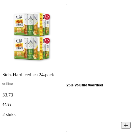
Stelz Hard iced tea 24-pack
online
25% volume voordeel
33
.
73
44
.
98
2 stuks