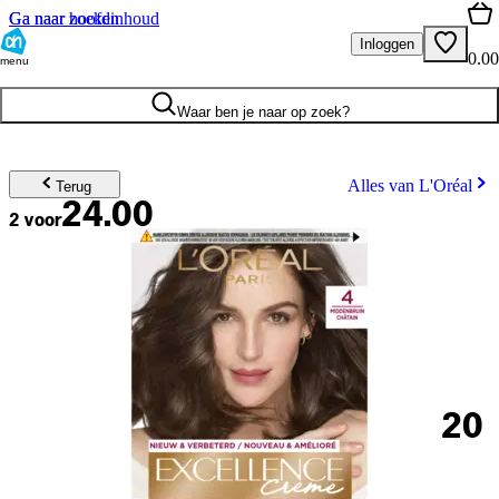
Ga naar hoofdinhoud
Ga naar zoeken
Inloggen
0.00
menu
Waar ben je naar op zoek?
Alles van L'Oréal
Terug
24.00
2 voor
20
.