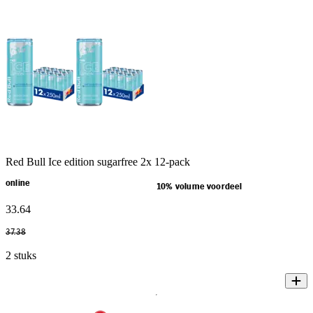
Red Bull Ice edition sugarfree 2x 12-pack
online
10% volume voordeel
33
.
64
37
.
38
2 stuks