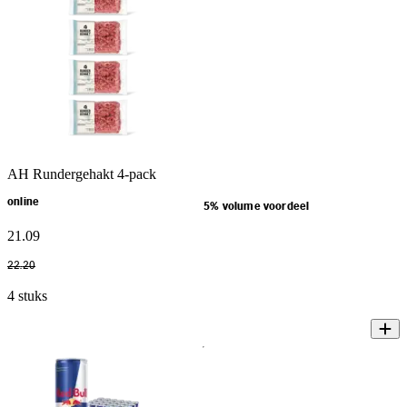
AH Rundergehakt 4-pack
online
5% volume voordeel
21
.
09
22
.
20
4 stuks