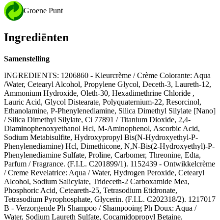
Groene Punt
Ingrediënten
Samenstelling
INGREDIENTS: 1206860 - Kleurcrème / Crème Colorante: Aqua
/Water, Cetearyl Alcohol, Propylene Glycol, Deceth-3, Laureth-12,
Ammonium Hydroxide, Oleth-30, Hexadimethrine Chloride ,
Lauric Acid, Glycol Distearate, Polyquaternium-22, Resorcinol,
Ethanolamine, P-Phenylenediamine, Silica Dimethyl Silylate [Nano]
/ Silica Dimethyl Silylate, Ci 77891 / Titanium Dioxide, 2,4-
Diaminophenoxyethanol Hcl, M-Aminophenol, Ascorbic Acid,
Sodium Metabisulfite, Hydroxypropyl Bis(N-Hydroxyethyl-P-
Phenylenediamine) Hcl, Dimethicone, N,N-Bis(2-Hydroxyethyl)-P-
Phenylenediamine Sulfate, Proline, Carbomer, Threonine, Edta,
Parfum / Fragrance. (F.I.L. C201899/1). 1152439 - Ontwikkelcrème
/ Creme Revelatrice: Aqua / Water, Hydrogen Peroxide, Cetearyl
Alcohol, Sodium Salicylate, Trideceth-2 Carboxamide Mea,
Phosphoric Acid, Ceteareth-25, Tetrasodium Etidronate,
Tetrasodium Pyrophosphate, Glycerin. (F.I.L. C202318/2). 1217017
B - Verzorgende Ph Shampoo / Shampooing Ph Doux: Aqua /
Water, Sodium Laureth Sulfate, Cocamidopropyl Betaine,