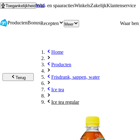
Ga naar hoofdinhoud
Ga naar zoeken
Win- en spaaracties
Winkels
Zakelijk
Klantenservice
Toegankelijkheid
Producten
Bonus
Recepten
Meer
Home
Producten
Frisdrank, sappen, water
Terug
Ice tea
Ice tea regular