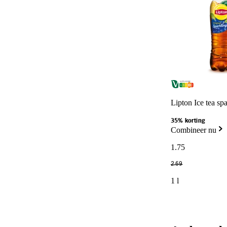
Lipton Ice tea spa
35% korting
Combineer nu
1
.
75
2
.
69
1 l