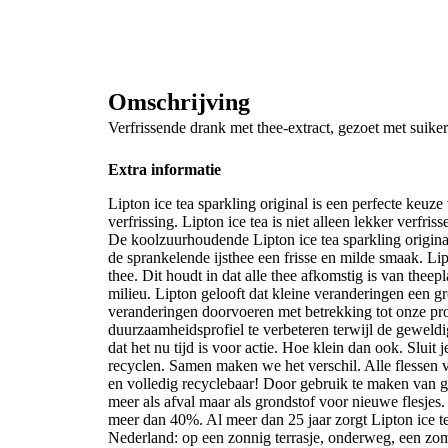
Omschrijving
Verfrissende drank met thee-extract, gezoet met suiker
Extra informatie
Lipton ice tea sparkling original is een perfecte keuze
verfrissing. Lipton ice tea is niet alleen lekker verfr
De koolzuurhoudende Lipton ice tea sparkling original 
de sprankelende ijsthee een frisse en milde smaak. Lip
thee. Dit houdt in dat alle thee afkomstig is van the
milieu. Lipton gelooft dat kleine veranderingen een g
veranderingen doorvoeren met betrekking tot onze pr
duurzaamheidsprofiel te verbeteren terwijl de geweld
dat het nu tijd is voor actie. Hoe klein dan ook. Slui
recyclen. Samen maken we het verschil. Alle flessen 
en volledig recyclebaar! Door gebruik te maken van ger
meer als afval maar als grondstof voor nieuwe flesjes
meer dan 40%. Al meer dan 25 jaar zorgt Lipton ice te
Nederland: op een zonnig terrasje, onderweg, een zome