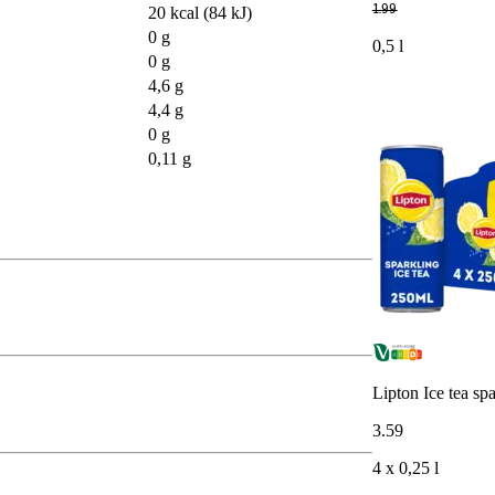
1
.
99
20 kcal (84 kJ)
0 g
0,5 l
0 g
4,6 g
4,4 g
0 g
0,11 g
Lipton Ice tea sp
3
.
59
4 x 0,25 l