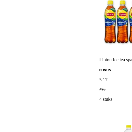
Lipton Ice tea sp
BONUS
5
.
17
7
.
96
4 stuks