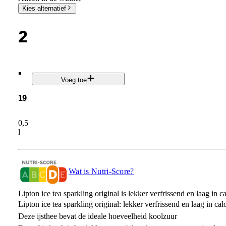
Kies alternatief
2
.
Voeg toe
19
0,5
l
Wat is Nutri-Score?
Lipton ice tea sparkling original is lekker verfrissend en laag in c
Lipton ice tea sparkling original: lekker verfrissend en laag in cal
Deze ijsthee bevat de ideale hoeveelheid koolzuur