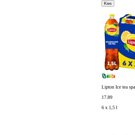
Kies
Lipton Ice tea sp
17
.
89
6 x 1,5 l