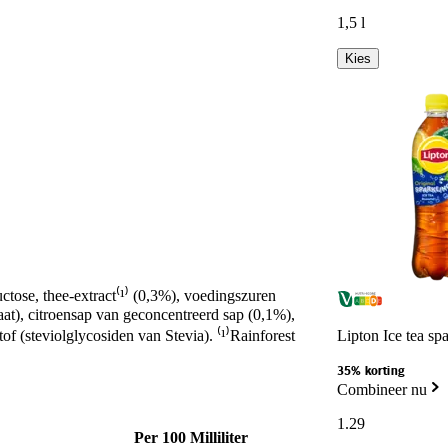
1,5 l
Kies
ctose, thee-extract⁽¹⁾ (0,3%), voedingszuren
raat), citroensap van geconcentreerd sap (0,1%),
tof (steviolglycosiden van Stevia). ⁽¹⁾Rainforest
Lipton Ice tea sp
35% korting
Combineer nu
1
.
29
Per 100 Milliliter