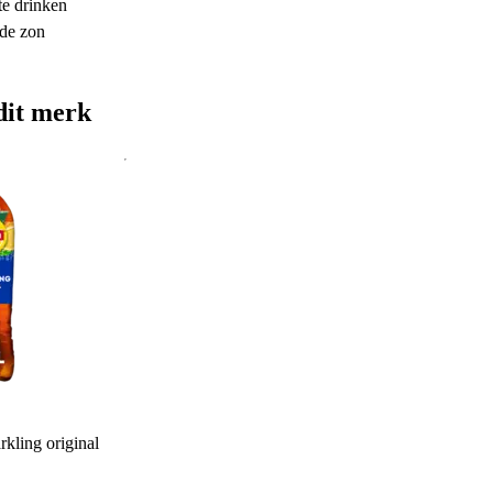
te drinken
 de zon
dit merk
rkling original