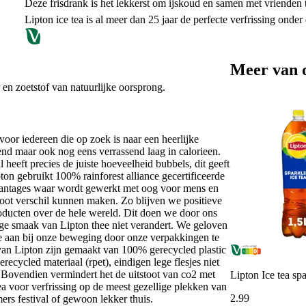
Deze frisdrank is het lekkerst om ijskoud en samen met vrienden 
Lipton ice tea is al meer dan 25 jaar de perfecte verfrissing onder
Meer van 
 en zoetstof van natuurlijke oorsprong.
 voor iedereen die op zoek is naar een heerlijke
issend maar ook nog eens verrassend laag in calorieen.
heeft precies de juiste hoeveelheid bubbels, dit geeft
ton gebruikt 100% rainforest alliance gecertificeerde
eplantages waar wordt gewerkt met oog voor mens en
root verschil kunnen maken. Zo blijven we positieve
oducten over de hele wereld. Dit doen we door ons
ige smaak van Lipton thee niet verandert. We geloven
t je aan bij onze beweging door onze verpakkingen te
van Lipton zijn gemaakt van 100% gerecycled plastic
ecycled materiaal (rpet), eindigen lege flesjes niet
. Bovendien vermindert het de uitstoot van co2 met
Lipton Ice tea spa
a voor verfrissing op de meest gezellige plekken van
2
.
99
rs festival of gewoon lekker thuis.