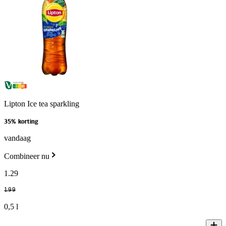
Lipton Ice tea sparkling
35% korting
vandaag
Combineer nu
1
.
29
1
.
99
0,5 l