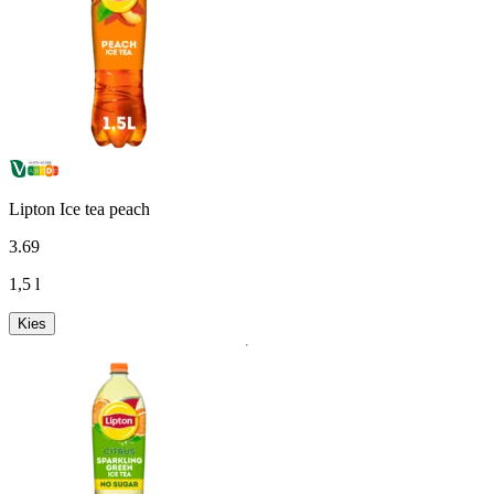
Lipton Ice tea peach
3
.
69
1,5 l
Kies