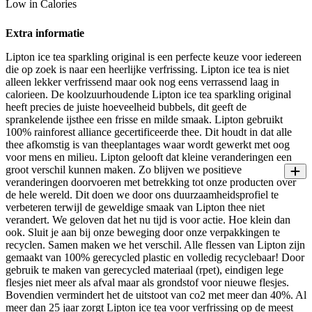
Low in Calories
Extra informatie
Lipton ice tea sparkling original is een perfecte keuze voor iedereen
die op zoek is naar een heerlijke verfrissing. Lipton ice tea is niet
alleen lekker verfrissend maar ook nog eens verrassend laag in
calorieen. De koolzuurhoudende Lipton ice tea sparkling original
heeft precies de juiste hoeveelheid bubbels, dit geeft de
sprankelende ijsthee een frisse en milde smaak. Lipton gebruikt
100% rainforest alliance gecertificeerde thee. Dit houdt in dat alle
thee afkomstig is van theeplantages waar wordt gewerkt met oog
voor mens en milieu. Lipton gelooft dat kleine veranderingen een
groot verschil kunnen maken. Zo blijven we positieve
veranderingen doorvoeren met betrekking tot onze producten over
de hele wereld. Dit doen we door ons duurzaamheidsprofiel te
verbeteren terwijl de geweldige smaak van Lipton thee niet
verandert. We geloven dat het nu tijd is voor actie. Hoe klein dan
ook. Sluit je aan bij onze beweging door onze verpakkingen te
recyclen. Samen maken we het verschil. Alle flessen van Lipton zijn
gemaakt van 100% gerecycled plastic en volledig recyclebaar! Door
gebruik te maken van gerecycled materiaal (rpet), eindigen lege
flesjes niet meer als afval maar als grondstof voor nieuwe flesjes.
Bovendien vermindert het de uitstoot van co2 met meer dan 40%. Al
meer dan 25 jaar zorgt Lipton ice tea voor verfrissing op de meest