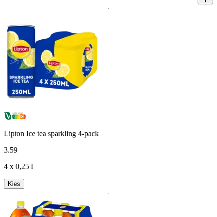
Lipton Ice tea sparkling 4-pack
3
.
59
4 x 0,25 l
Kies