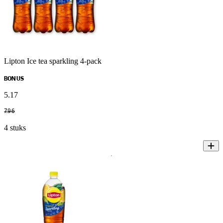
Lipton Ice tea sparkling 4-pack
BONUS
5
.
17
7
.
96
4 stuks