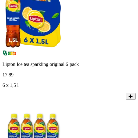
Lipton Ice tea sparkling original 6-pack
17
.
89
6 x 1,5 l