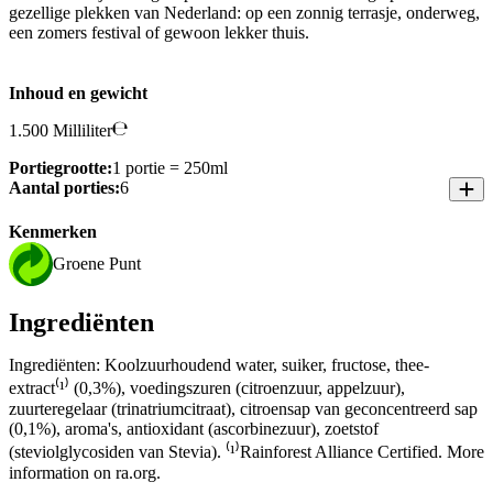
gezellige plekken van Nederland: op een zonnig terrasje, onderweg,
een zomers festival of gewoon lekker thuis.
Inhoud en gewicht
1.500 Milliliter
Portiegrootte:
1 portie = 250ml
Aantal porties:
6
Kenmerken
Groene Punt
Ingrediënten
Ingrediënten: Koolzuurhoudend water, suiker, fructose, thee-
extract⁽¹⁾ (0,3%), voedingszuren (citroenzuur, appelzuur),
zuurteregelaar (trinatriumcitraat), citroensap van geconcentreerd sap
(0,1%), aroma's, antioxidant (ascorbinezuur), zoetstof
(steviolglycosiden van Stevia). ⁽¹⁾Rainforest Alliance Certified. More
information on ra.org.