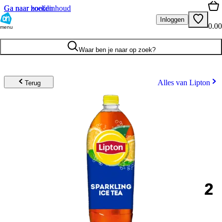
Ga naar hoofdinhoud
Ga naar zoeken
Inloggen
0.00
menu
Waar ben je naar op zoek?
Alles van Lipton
Terug
2
.