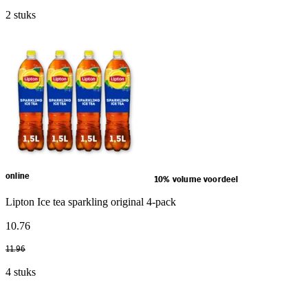
2 stuks
online
10% volume voordeel
Lipton Ice tea sparkling original 4-pack
10
.
76
11
.
96
4 stuks