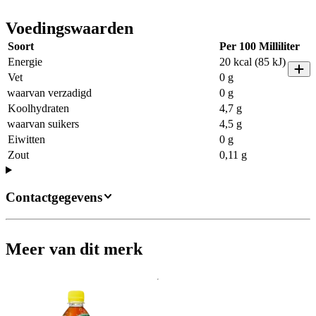
Voedingswaarden
Soort
Per 100 Milliliter
Energie
20 kcal (85 kJ)
Vet
0 g
waarvan verzadigd
0 g
Koolhydraten
4,7 g
waarvan suikers
4,5 g
Eiwitten
0 g
Zout
0,11 g
Contactgegevens
Meer van dit merk