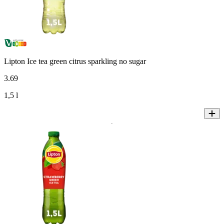
Lipton Ice tea green citrus sparkling no sugar
3
.
69
1,5 l