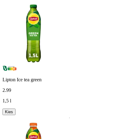
Lipton Ice tea green
2
.
99
1,5 l
Kies