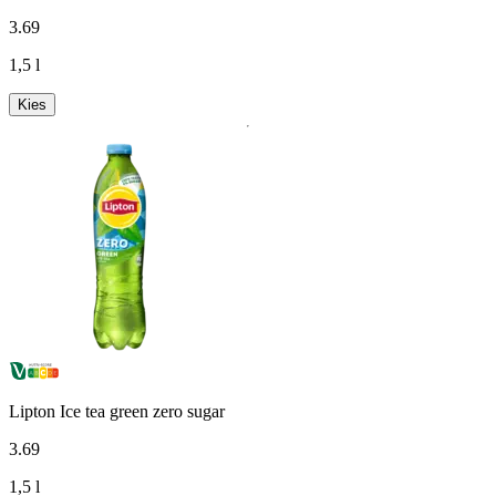
3
.
69
1,5 l
Kies
Lipton Ice tea green zero sugar
3
.
69
1,5 l