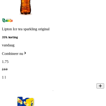
Lipton Ice tea sparkling original
35% korting
vandaag
Combineer nu
1
.
75
2
.
69
1 l