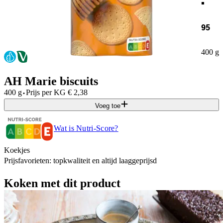
95
400 g
AH Marie biscuits
·
400 g
Prijs per
KG
€
2,38
Voeg toe
Wat is Nutri-Score?
Koekjes
Prijsfavorieten: topkwaliteit en altijd laaggeprijsd
Koken met dit product