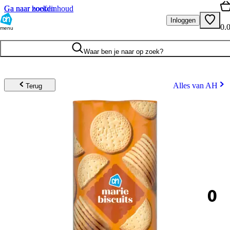
Ga naar hoofdinhoud
Ga naar zoeken
Inloggen
0.
menu
Waar ben je naar op zoek?
Alles van AH
Terug
0
.