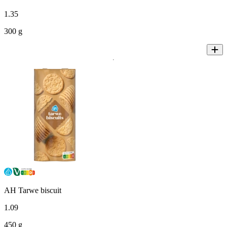
1
.
35
300 g
AH Tarwe biscuit
1
.
09
450 g