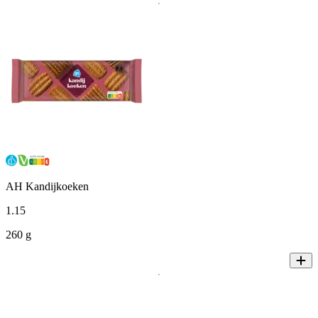
AH Kandijkoeken
1
.
15
260 g