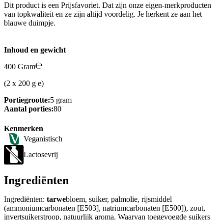
Dit product is een Prijsfavoriet. Dat zijn onze eigen-merkproducten
van topkwaliteit en ze zijn altijd voordelig. Je herkent ze aan het
blauwe duimpje.
Inhoud en gewicht
400 Gram
(2 x 200 g e)
Portiegrootte:
5 gram
Aantal porties:
80
Kenmerken
Veganistisch
Lactosevrij
Ingrediënten
Ingrediënten:
tarwe
bloem, suiker, palmolie, rijsmiddel
(ammoniumcarbonaten [E503], natriumcarbonaten [E500]), zout,
invertsuikerstroop, natuurlijk aroma. Waarvan toegevoegde suikers