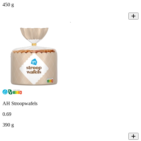
450 g
AH Stroopwafels
0
.
69
390 g