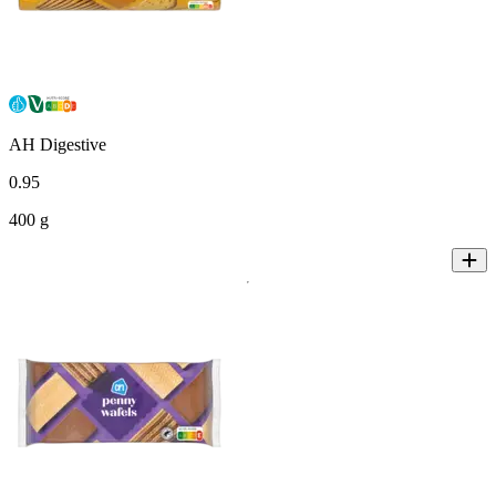
AH Digestive
0
.
95
400 g