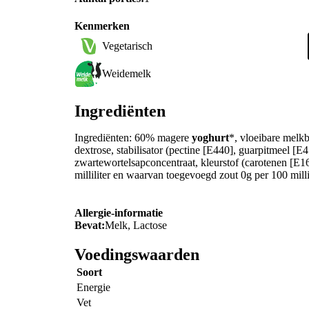
Kenmerken
Vegetarisch
Weidemelk
Ingrediënten
Ingrediënten: 60% magere
yoghurt
*, vloeibare melkb
dextrose, stabilisator (pectine [E440], guarpitmeel [E4
zwartewortelsapconcentraat, kleurstof (carotenen [E
milliliter en waarvan toegevoegd zout 0g per 100 mill
Allergie-informatie
Bevat:
Melk, Lactose
Voedingswaarden
Soort
Energie
Vet