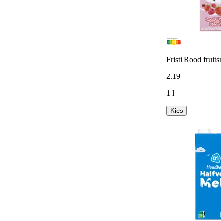
Fristi Rood fruit
2
.
19
1 l
Kies