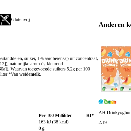
Glutenvrij
Anderen k
estanddelen, suiker, 1% aardbeiensap uit concentraat,
12]), natuurlijke aroma's, kleurend
160a]). Waarvan toegevoegde suikers 5,2g per 100
iliter *Van weide
melk
.
AH Drinkyoghurt
Per 100 Milliliter
RI*
163 kJ (38 kcal)
2
.
19
0 g