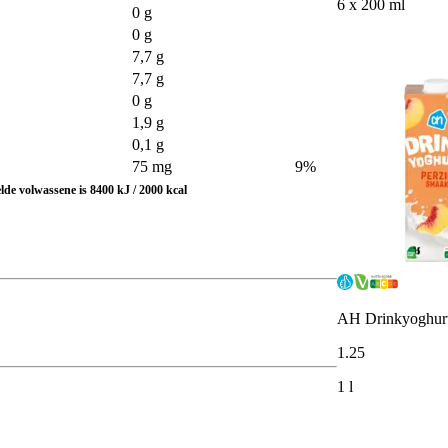
6 x 200 ml
0 g
0 g
7,7 g
7,7 g
0 g
1,9 g
0,1 g
75 mg
9%
de volwassene is 8400 kJ / 2000 kcal
AH Drinkyoghurt
1
.
25
1 l