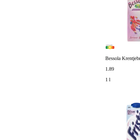
Bessola Krentjebr
1
.
89
1 l