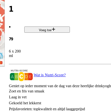
1
.
Voeg toe
79
6 x 200
ml
Wat is Nutri-Score?
Geniet op ieder moment van de dag van deze heerlijke drinkyog
Zoet en fris van smaak
Laag in vet
Gekoeld het lekkerst
Prijsfavorieten: topkwaliteit en altijd laaggeprijsd