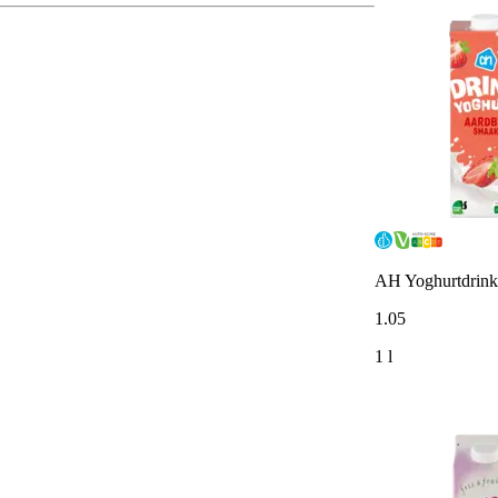
AH Yoghurtdrink
1
.
05
1 l