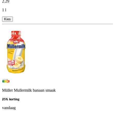
2
.
29
1 l
Kies
Müller Mullermilk banaan smaak
25% korting
vandaag