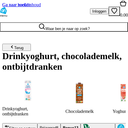
Ga naar hoofdinhoud
Ga naar zoeken
Inloggen
0.00
menu
Waar ben je naar op zoek?
Terug
Drinkyoghurt, chocolademelk,
ontbijtdranken
Drinkyoghurt,
Chocolademelk
Yoghurt 
ontbijtdranken
Prijzenrad
8
Bonus
13