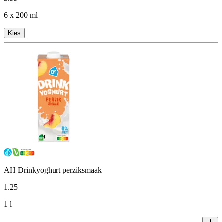
6 x 200 ml
Kies
AH Drinkyoghurt perziksmaak
1
.
25
1 l