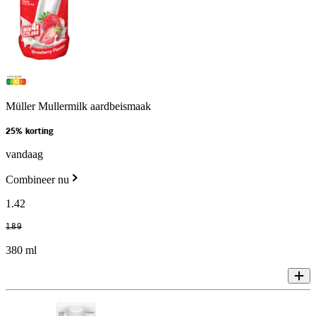
Müller Mullermilk aardbeismaak
25% korting
vandaag
Combineer nu
1
.
42
1
.
89
380 ml