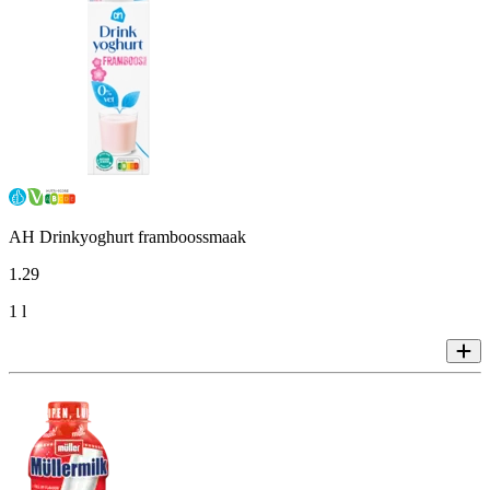
AH Drinkyoghurt framboossmaak
1
.
29
1 l