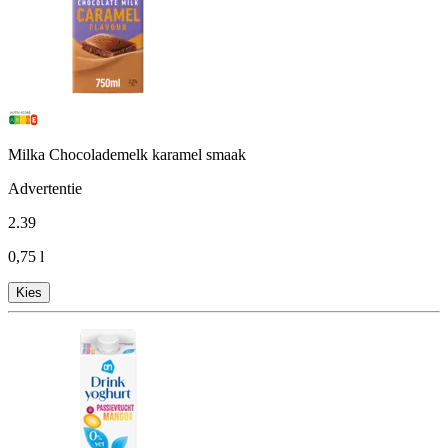
Milka Chocolademelk karamel smaak
Advertentie
2
.
39
0,75 l
Kies