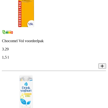
Chocomel Vol voordeelpak
3
.
29
1,5 l