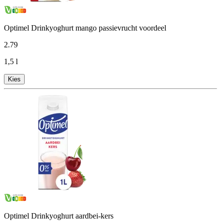
Optimel Drinkyoghurt mango passievrucht voordeel
2
.
79
1,5 l
Kies
Optimel Drinkyoghurt aardbei-kers