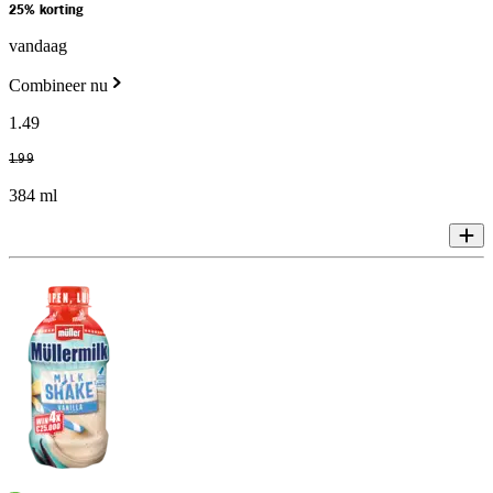
25% korting
vandaag
Combineer nu
1
.
49
1
.
99
384 ml