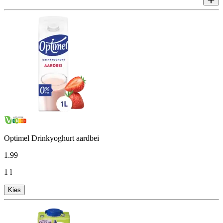
Optimel Drinkyoghurt aardbei
1
.
99
1 l
Kies