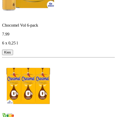
Chocomel Vol 6-pack
7
.
99
6 x 0,25 l
Kies