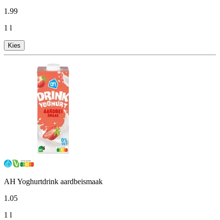
1
.
99
1 l
Kies
AH Yoghurtdrink aardbeismaak
1
.
05
1 l