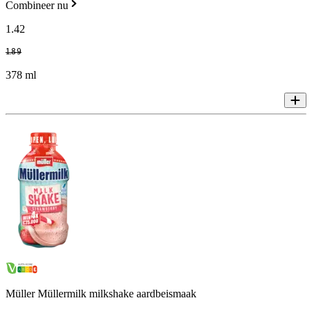
Combineer nu
1
.
42
1
.
89
378 ml
Müller Müllermilk milkshake aardbeismaak