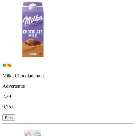
Milka Chocolademelk
Advertentie
2
.
39
0,75 l
Kies