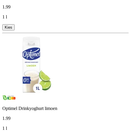
1
.
99
1 l
Kies
Optimel Drinkyoghurt limoen
1
.
99
1 l