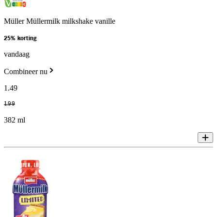
Müller Müllermilk milkshake vanille
25% korting
vandaag
Combineer nu
1
.
49
1
.
99
382 ml