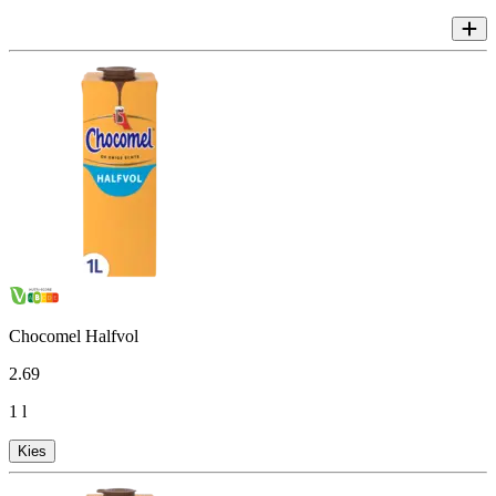
Chocomel Halfvol
2
.
69
1 l
Kies