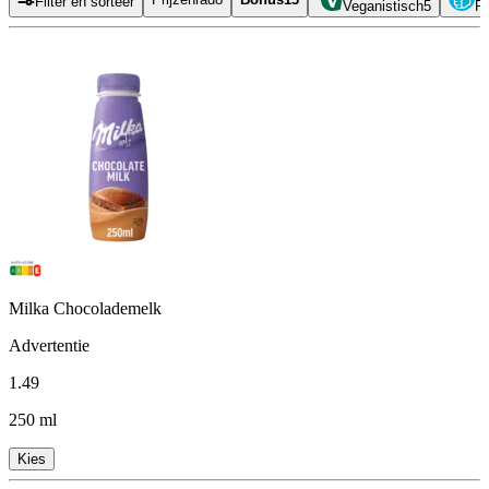
Filter en sorteer
Veganistisch
5
Pr
Milka Chocolademelk
Advertentie
1
.
49
250 ml
Kies