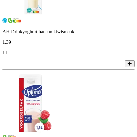
AH Drinkyoghurt banaan kiwismaak
1
.
39
1 l