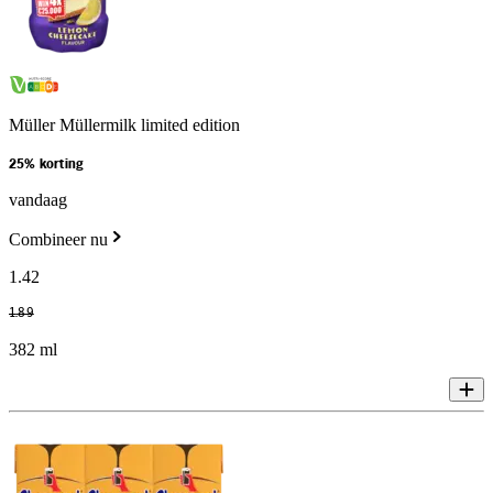
Müller Müllermilk limited edition
25% korting
vandaag
Combineer nu
1
.
42
1
.
89
382 ml