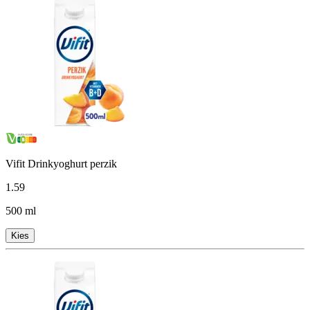
Vifit Drinkyoghurt perzik
1
.
59
500 ml
Kies