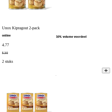
Unox Kipragout 2-pack
online
10% volume voordeel
4
.
77
5
.
30
2 stuks