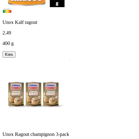
Unox Kalf ragout
2
.
49
400 g
Kies
Unox Ragout champignon 3-pack