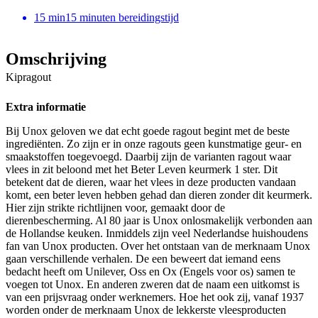
15
min
15 minuten bereidingstijd
Omschrijving
Kipragout
Extra informatie
Bij Unox geloven we dat echt goede ragout begint met de beste
ingrediënten. Zo zijn er in onze ragouts geen kunstmatige geur- en
smaakstoffen toegevoegd. Daarbij zijn de varianten ragout waar
vlees in zit beloond met het Beter Leven keurmerk 1 ster. Dit
betekent dat de dieren, waar het vlees in deze producten vandaan
komt, een beter leven hebben gehad dan dieren zonder dit keurmerk.
Hier zijn strikte richtlijnen voor, gemaakt door de
dierenbescherming. Al 80 jaar is Unox onlosmakelijk verbonden aan
de Hollandse keuken. Inmiddels zijn veel Nederlandse huishoudens
fan van Unox producten. Over het ontstaan van de merknaam Unox
gaan verschillende verhalen. De een beweert dat iemand eens
bedacht heeft om Unilever, Oss en Ox (Engels voor os) samen te
voegen tot Unox. En anderen zweren dat de naam een uitkomst is
van een prijsvraag onder werknemers. Hoe het ook zij, vanaf 1937
worden onder de merknaam Unox de lekkerste vleesproducten