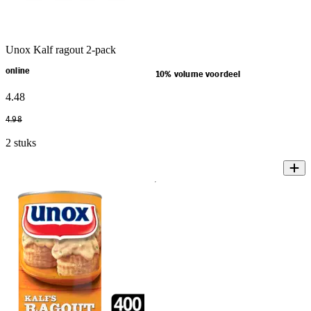
Unox Kalf ragout 2-pack
online
10% volume voordeel
4
.
48
4
.
98
2 stuks