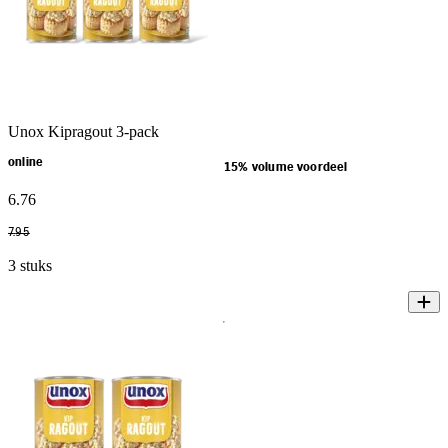
Unox Kipragout 3-pack
online
15% volume voordeel
6
.
76
7
.
95
3 stuks