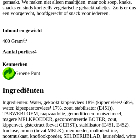
gemaakt. We maken niet alleen maaltijden, maar ook soep, knaks,
snacks en sinds kort zelfs vegetarische gehacktballetjes. Zo is er dus
een voorgerecht, hoofdgerecht of snack voor iedereen.
Inhoud en gewicht
400 Gram
Aantal porties:
4
Kenmerken
Groene Punt
Ingrediënten
Ingrediënten: Water, gekookt kippenvlees 18% (kippenvlees¹ 68%,
water, kipseparatorvlees¹ 17%, zout, stabilisator (E451)),
TARWEBLOEM, raapzaadolie, gemodificeerd maïszetmeel,
magere MELKPOEDER, geconcentreerde BOTER, zout,
kippenvet, gistextract (bevat GERST), stabilisator (E451, E452),
fructose, aroma (bevat MELK), uienpoeder, maltodextrine,
nootmuskaat, knoflookpoeder, SELDERIJBLAD, laurierblad, witte