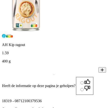
AH Kip ragout
1
.
59
400 g
Heeft de informatie op deze pagina je geholpen?
18319
-
08712100379536