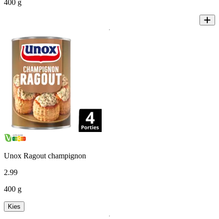
400 g
Unox Ragout champignon
2
.
99
400 g
Kies