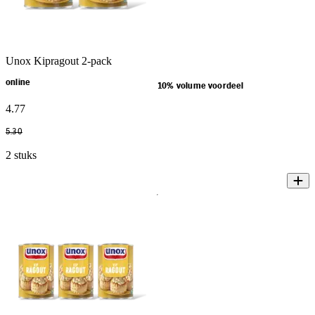
Unox Kipragout 2-pack
online
10% volume voordeel
4
.
77
5
.
30
2 stuks