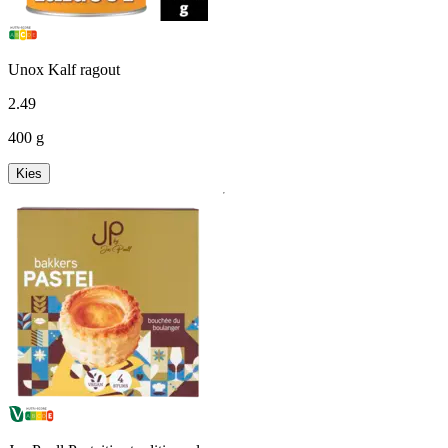
Unox Kalf ragout
2
.
49
400 g
Kies