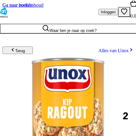
Ga naar hoofdinhoud
Ga naar zoeken
Inloggen
0.
menu
Waar ben je naar op zoek?
Alles van Unox
Terug
2
.