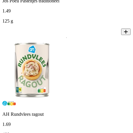
Jos Poell Pasteitjes traditioneel
1
.
49
125 g
AH Rundvlees ragout
1
.
69