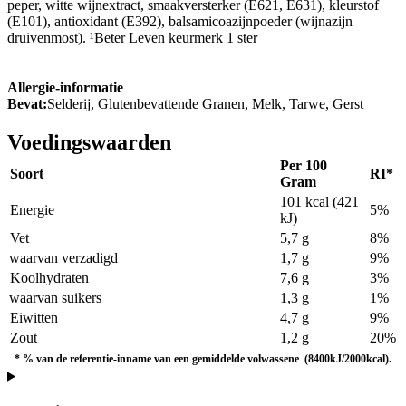
peper, witte wijnextract, smaakversterker (E621, E631), kleurstof
(E101), antioxidant (E392), balsamicoazijnpoeder (wijnazijn
druivenmost). ¹Beter Leven keurmerk 1 ster
Allergie-informatie
Bevat:
Selderij, Glutenbevattende Granen, Melk, Tarwe, Gerst
Voedingswaarden
Per 100
Soort
RI*
Gram
101 kcal (421
Energie
5%
kJ)
Vet
5,7 g
8%
waarvan verzadigd
1,7 g
9%
Koolhydraten
7,6 g
3%
waarvan suikers
1,3 g
1%
Eiwitten
4,7 g
9%
Zout
1,2 g
20%
*
% van de referentie-inname van een gemiddelde volwassene (8400kJ/2000kcal).