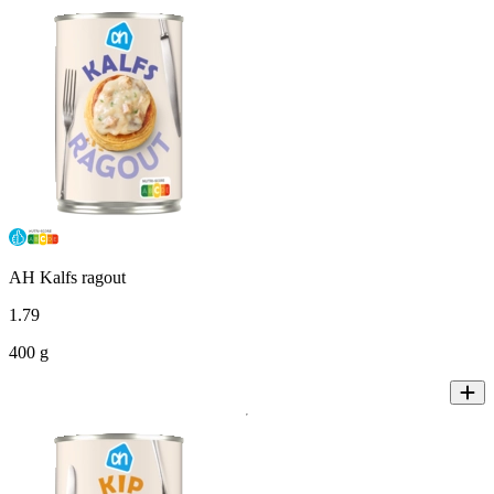
AH Kalfs ragout
1
.
79
400 g