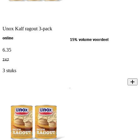
Unox Kalf ragout 3-pack
online
15% volume voordeel
6
.
35
7
.
47
3 stuks