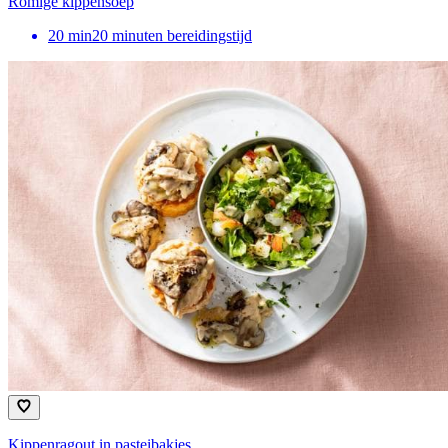
Romige kippensoep
20
min
20 minuten bereidingstijd
Kippenragout in pasteibakjes