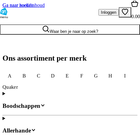
Ga naar hoofdinhoud
Ga naar zoeken
Inloggen
0.00
menu
Waar ben je naar op zoek?
Ons assortiment per merk
A
B
C
D
E
F
G
H
I
J
Quaker
Boodschappen
Allerhande