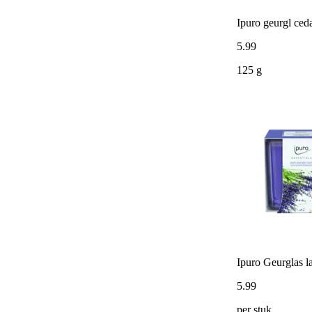
Ipuro geurgl ced
5
.
99
125 g
Ipuro Geurglas l
5
.
99
per stuk