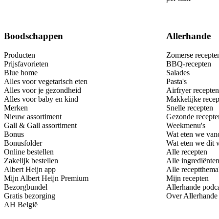
Boodschappen
Allerhande
Producten
Zomerse recepte
Prijsfavorieten
BBQ-recepten
Blue home
Salades
Alles voor vegetarisch eten
Pasta's
Alles voor je gezondheid
Airfryer recepten
Alles voor baby en kind
Makkelijke recep
Merken
Snelle recepten
Nieuw assortiment
Gezonde recepte
Gall & Gall assortiment
Weekmenu's
Bonus
Wat eten we van
Bonusfolder
Wat eten we dit
Online bestellen
Alle recepten
Zakelijk bestellen
Alle ingrediënte
Albert Heijn app
Alle receptthema
Mijn Albert Heijn Premium
Mijn recepten
Bezorgbundel
Allerhande podc
Gratis bezorging
Over Allerhande
AH België