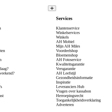
Services
n
Klantenservice
Winkelservices
Winkels
AH Mobiel
Mijn AH Miles
ten
Voordeelshop
Bloemenshop
n
AH Fotoservice
Kwaliteitsgarantie
daag?
Versgarantie
 weekend?
AH Leefstijl
Gezondheidsinformatie
n
Inspiratie
's
Leveranciers Hub
Vragen over kassabon
ast
Herroepingsrecht
Toegankelijkheidsverklaring
Adverteren