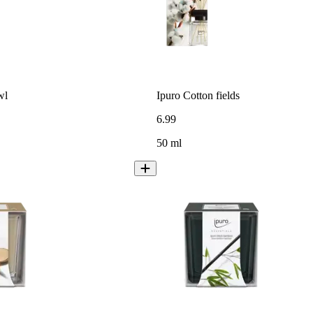
wl
Ipuro Cotton fields
6
.
99
50 ml