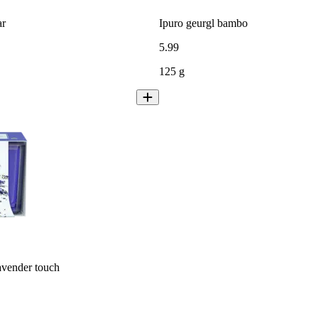
ar
Ipuro geurgl bambo
5
.
99
125 g
avender touch