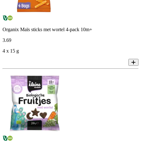
Organix Maïs sticks met wortel 4-pack 10m+
3
.
69
4 x 15 g