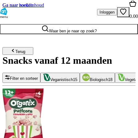
Ga naar hoofdinhoud
Ga naar zoeken
Inloggen
0.00
menu
Waar ben je naar op zoek?
Terug
Snacks vanaf 12 maanden
Filter en sorteer
Veganistisch
15
Biologisch
18
Vegeta