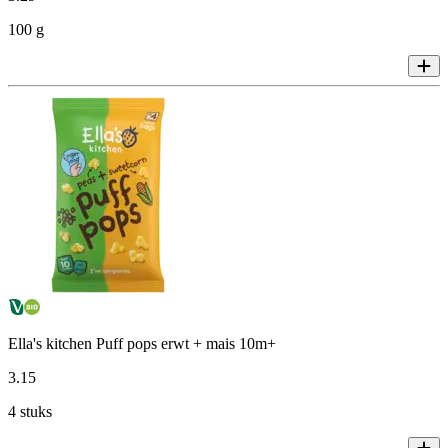
100 g
Ella's kitchen Puff pops erwt + mais 10m+
3
.
15
4 stuks