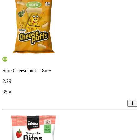
Sore Cheese puffs 18m+
2
.
29
35 g