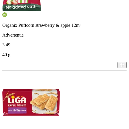
Organix Puffcorn strawberry & apple 12m+
Advertentie
3
.
49
40 g