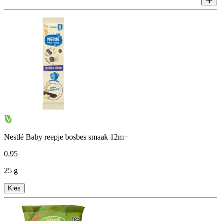
Nestlé Baby reepje bosbes smaak 12m+
0
.
95
25 g
Kies