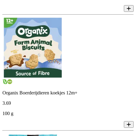
Organix Boerderijdieren koekjes 12m+
3
.
69
100 g