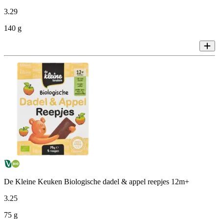
3
.
29
140 g
De Kleine Keuken Biologische dadel & appel reepjes 12m+
3
.
25
75 g