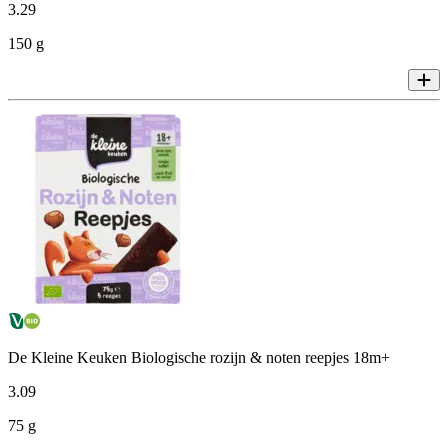
3
.
29
150 g
De Kleine Keuken Biologische rozijn & noten reepjes 18m+
3
.
09
75 g