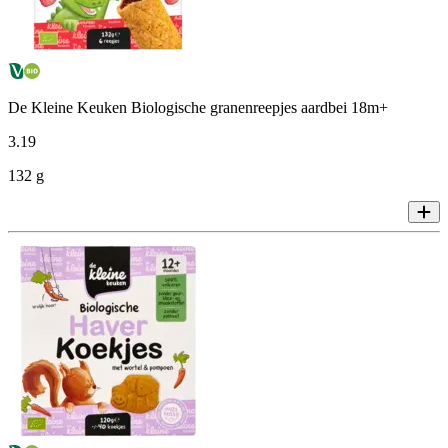
De Kleine Keuken Biologische granenreepjes aardbei 18m+
3
.
19
132 g