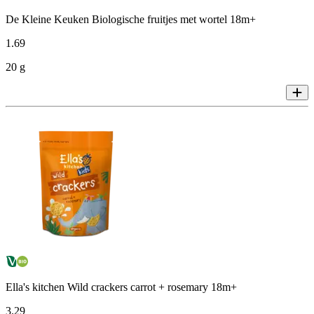
De Kleine Keuken Biologische fruitjes met wortel 18m+
1
.
69
20 g
Ella's kitchen Wild crackers carrot + rosemary 18m+
3
.
29