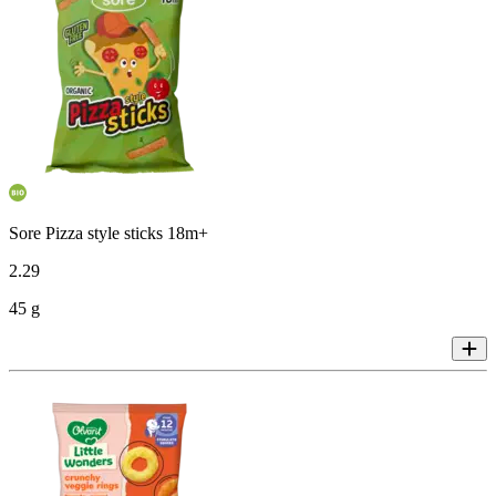
Sore Pizza style sticks 18m+
2
.
29
45 g