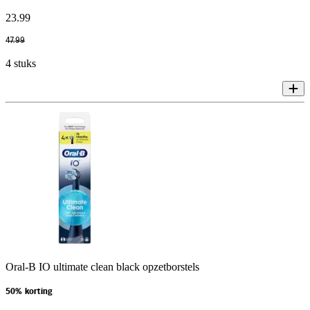
23
.
99
47
.
99
4 stuks
Oral-B IO ultimate clean black opzetborstels
50% korting