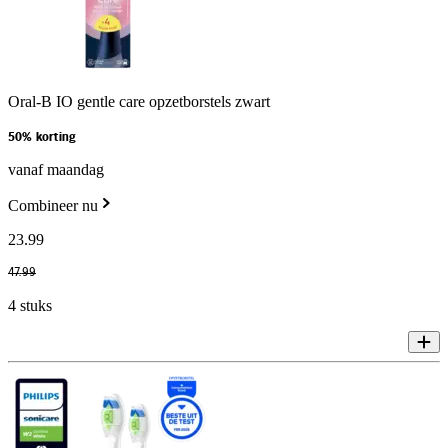
Oral-B IO gentle care opzetborstels zwart
50% korting
vanaf maandag
Combineer nu
23
.
99
47
.
99
4 stuks