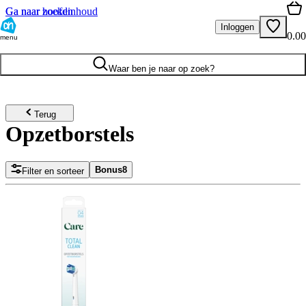
Ga naar hoofdinhoud
Ga naar zoeken
Inloggen
0.00
menu
Waar ben je naar op zoek?
Terug
Opzetborstels
Bonus
8
Filter en sorteer