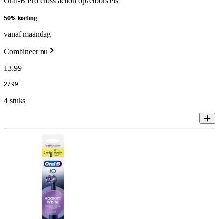
Oral-B Pro cross action opzetborstels
50% korting
vanaf maandag
Combineer nu
13
.
99
27
.
99
4 stuks