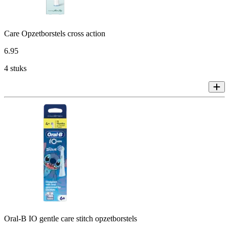
Care Opzetborstels cross action
6
.
95
4 stuks
Oral-B IO gentle care stitch opzetborstels