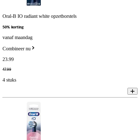
Oral-B IO radiant white opzetborstels
50% korting
vanaf maandag
Combineer nu
23
.
99
47
.
99
4 stuks