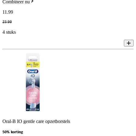
Combineer nu
11
.
99
23
.
99
4 stuks
Oral-B IO gentle care opzetborstels
50% korting