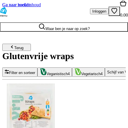
Ga naar hoofdinhoud
Ga naar zoeken
Inloggen
0.00
menu
Waar ben je naar op zoek?
Terug
Glutenvrije wraps
Schijf van Vi
Filter en sorteer
Veganistisch
4
Vegetarisch
4