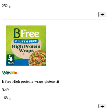
252 g
BFree High proteine wraps glutenvrij
5
.
49
168 g