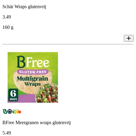
Schär Wraps glutenvrij
3
.
49
160 g
BFree Meergranen wraps glutenvrij
5
.
49