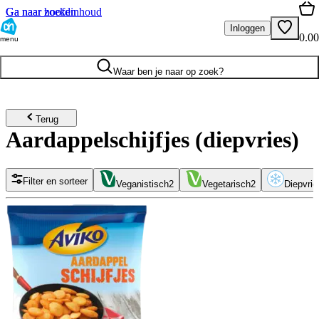
Ga naar hoofdinhoud
Ga naar zoeken
Inloggen
0.00
menu
Waar ben je naar op zoek?
Terug
Aardappelschijfjes (diepvries)
Filter en sorteer
Veganistisch
2
Vegetarisch
2
Diepvrie