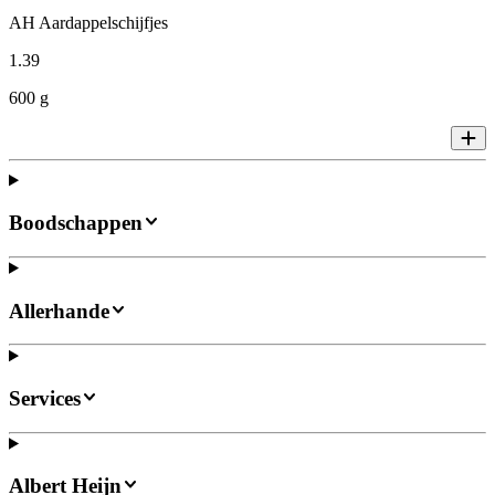
AH Aardappelschijfjes
1
.
39
600 g
Boodschappen
Allerhande
Services
Albert Heijn