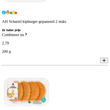
AH Scharrel kipburger gepaneerd 2 stuks
2e halve prijs
Combineer nu
2
.
79
200 g