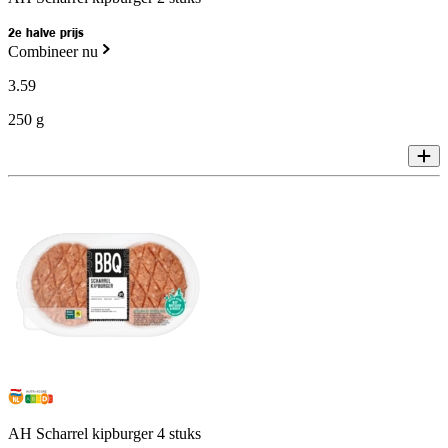
2e halve prijs
Combineer nu
3
.
59
250 g
AH Scharrel kipburger 4 stuks