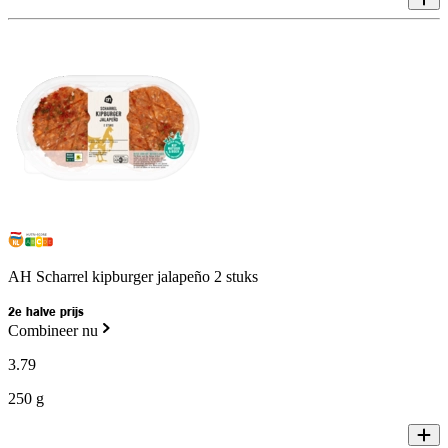
AH Scharrel kipburger jalapeño 2 stuks
2e halve prijs
Combineer nu
3
.
79
250 g