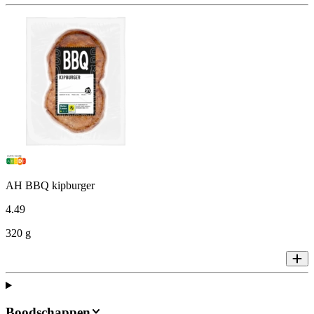
AH BBQ kipburger
4
.
49
320 g
Boodschappen