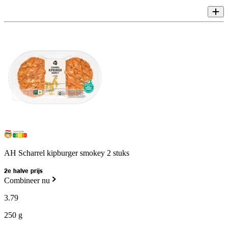
AH Scharrel kipburger smokey 2 stuks
2e halve prijs
Combineer nu
3
.
79
250 g