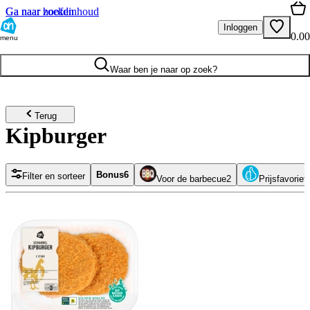
Ga naar hoofdinhoud
Ga naar zoeken
Inloggen
0.00
menu
Waar ben je naar op zoek?
Terug
Kipburger
Bonus
6
Filter en sorteer
Voor de barbecue
2
Prijsfavoriet