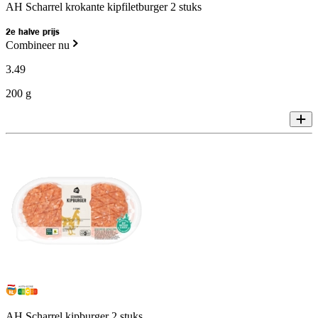
AH Scharrel krokante kipfiletburger 2 stuks
2e halve prijs
Combineer nu
3
.
49
200 g
AH Scharrel kipburger 2 stuks