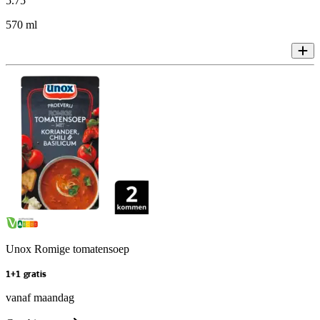
5
.
75
570 ml
Unox Romige tomatensoep
1+1 gratis
vanaf maandag