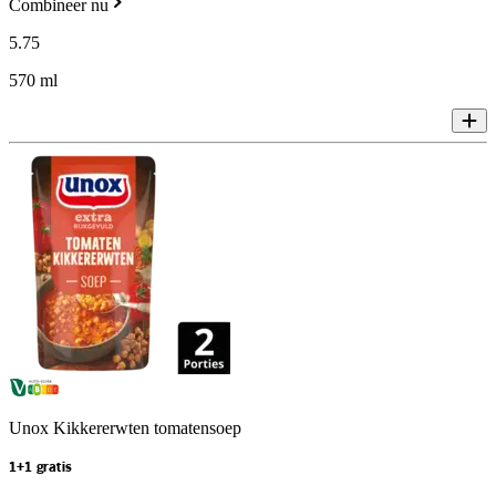
Combineer nu
5
.
75
570 ml
Unox Kikkererwten tomatensoep
1+1 gratis