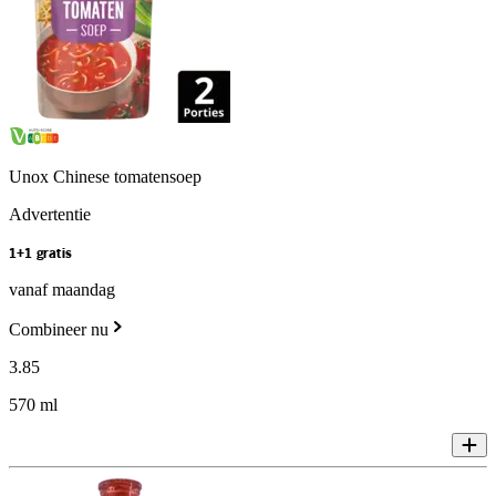
Unox Chinese tomatensoep
Advertentie
1+1 gratis
vanaf maandag
Combineer nu
3
.
85
570 ml