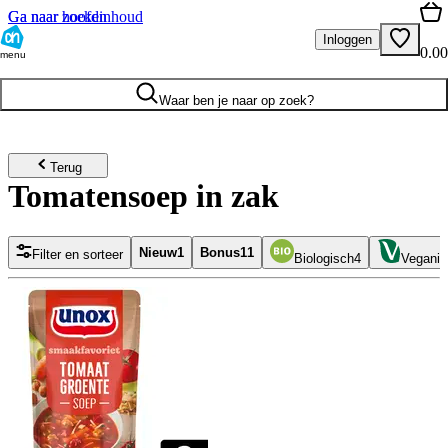
Ga naar hoofdinhoud
Ga naar zoeken
Inloggen
0.00
menu
Waar ben je naar op zoek?
Terug
Tomatensoep in zak
Nieuw
1
Bonus
11
Filter en sorteer
Biologisch
4
Veganis