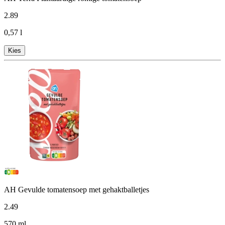
2
.
89
0,57 l
Kies
AH Gevulde tomatensoep met gehaktballetjes
2
.
49
570 ml