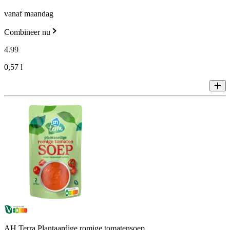
vanaf maandag
Combineer nu
4
.
99
0,57 l
AH Terra Plantaardige romige tomatensoep