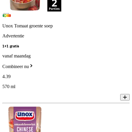
Unox Tomaat groente soep
Advertentie
1+1 gratis
vanaf maandag
Combineer nu
4
.
39
570 ml