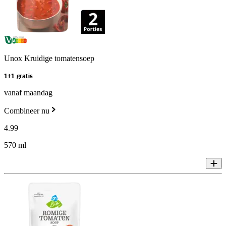
Unox Kruidige tomatensoep
1+1 gratis
vanaf maandag
Combineer nu
4
.
99
570 ml