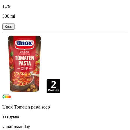
1
.
79
300 ml
Kies
Unox Tomaten pasta soep
1+1 gratis
vanaf maandag