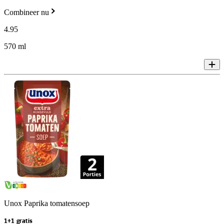
Combineer nu
4
.
95
570 ml
Unox Paprika tomatensoep
1+1 gratis