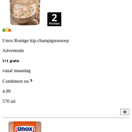
Unox Romige kip-champignonsoep
Advertentie
1+1 gratis
vanaf maandag
Combineer nu
4
.
99
570 ml