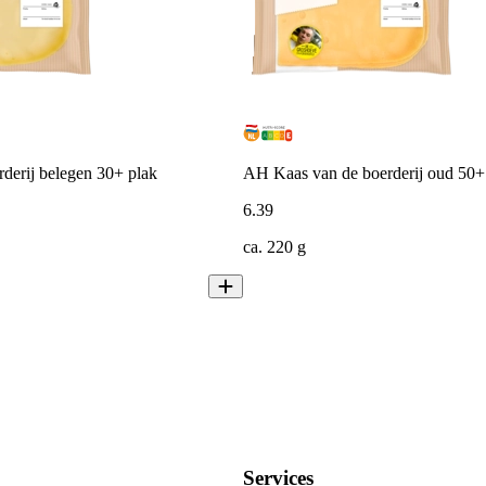
derij belegen 30+ plak
AH Kaas van de boerderij oud 50+
6
.
39
ca. 220 g
Services