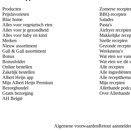
Producten
Zomerse recepte
Prijsfavorieten
BBQ-recepten
Blue home
Salades
Alles voor vegetarisch eten
Pasta's
Alles voor je gezondheid
Airfryer recepten
Alles voor baby en kind
Makkelijke recep
Merken
Snelle recepten
Nieuw assortiment
Gezonde recepte
Gall & Gall assortiment
Weekmenu's
Bonus
Wat eten we van
Bonusfolder
Wat eten we dit
Online bestellen
Alle recepten
Zakelijk bestellen
Alle ingrediënte
Albert Heijn app
Alle receptthema
Mijn Albert Heijn Premium
Mijn recepten
Bezorgbundel
Allerhande podc
Gratis bezorging
Over Allerhande
AH België
Algemene voorwaarden
Retour aanmelde