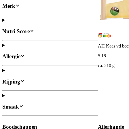
Merk
Nutri-Score
AH Kaas vd boer
Allergie
5
.
18
ca. 210 g
Rijping
Smaak
Boodschappen
Allerhande