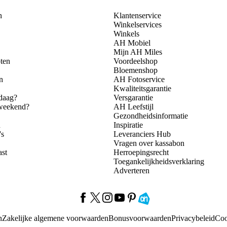
n
Klantenservice
Winkelservices
Winkels
AH Mobiel
Mijn AH Miles
ten
Voordeelshop
Bloemenshop
n
AH Fotoservice
Kwaliteitsgarantie
daag?
Versgarantie
 weekend?
AH Leefstijl
Gezondheidsinformatie
n
Inspiratie
's
Leveranciers Hub
Vragen over kassabon
ast
Herroepingsrecht
Toegankelijkheidsverklaring
Adverteren
n
Zakelijke algemene voorwaarden
Bonusvoorwaarden
Privacybeleid
Coo