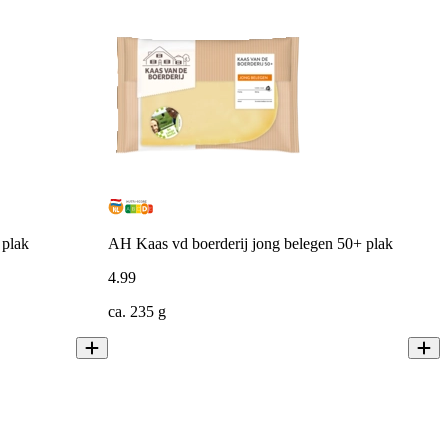
 plak
AH Kaas vd boerderij jong belegen 50+ plak
4
.
99
ca. 235 g