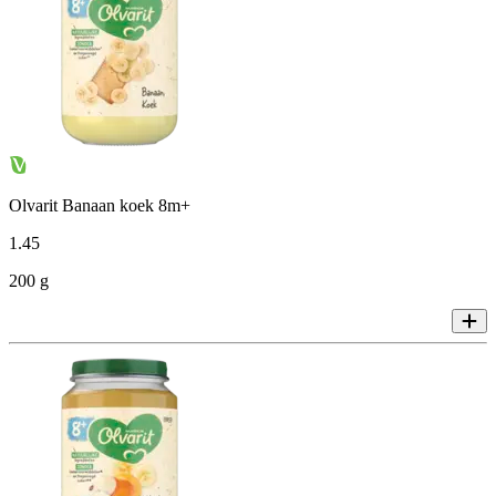
Olvarit Banaan koek 8m+
1
.
45
200 g