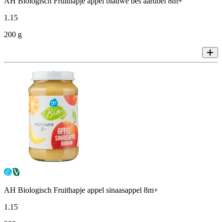
AH Biologisch Fruithapje appel blauwe bes aardbei 8m+
1
.
15
200 g
AH Biologisch Fruithapje appel sinaasappel 8m+
1
.
15