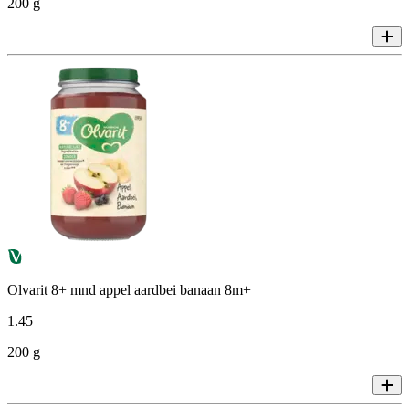
200 g
Olvarit 8+ mnd appel aardbei banaan 8m+
1
.
45
200 g