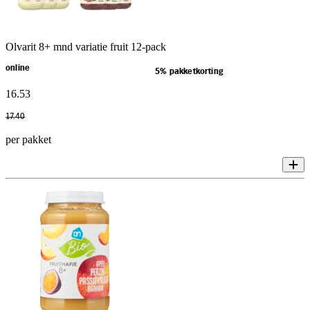
Olvarit 8+ mnd variatie fruit 12-pack
online
5% pakketkorting
16
.
53
17
.
40
per pakket