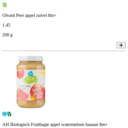
Olvarit Peer appel zuivel 8m+
1
.
45
200 g
AH Biologisch Fruithapje appel watermeloen banaan 8m+