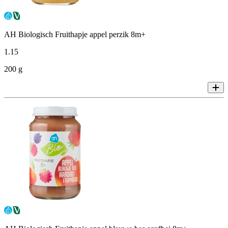
AH Biologisch Fruithapje appel perzik 8m+
1
.
15
200 g