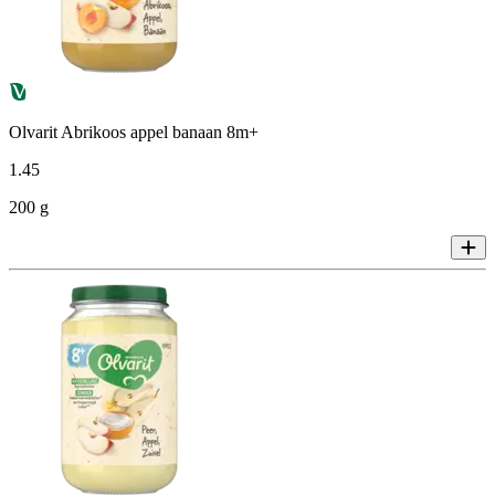
Olvarit Abrikoos appel banaan 8m+
1
.
45
200 g