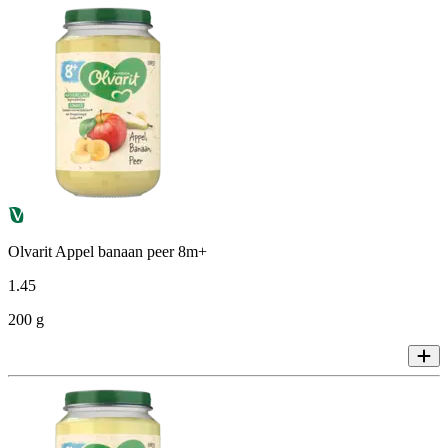
Olvarit Appel banaan peer 8m+
1
.
45
200 g