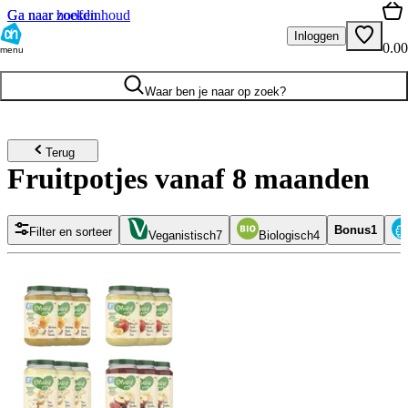
Ga naar hoofdinhoud
Ga naar zoeken
Inloggen
0.00
menu
Waar ben je naar op zoek?
Terug
Fruitpotjes vanaf 8 maanden
Bonus
1
Filter en sorteer
Veganistisch
7
Biologisch
4