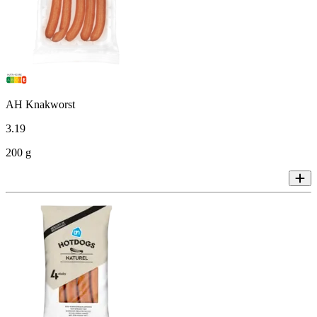
AH Knakworst
3
.
19
200 g