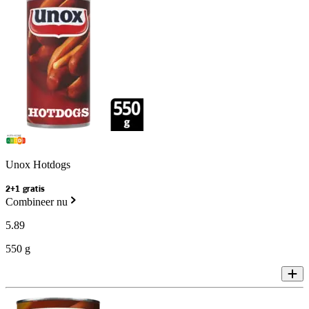
Unox Hotdogs
2+1 gratis
Combineer nu
5
.
89
550 g