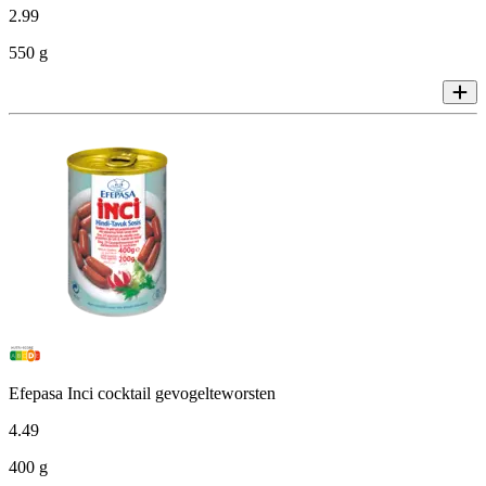
2
.
99
550 g
Efepasa Inci cocktail gevogelteworsten
4
.
49
400 g