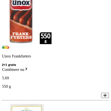
Unox Frankfurters
2+1 gratis
Combineer nu
5
.
69
550 g