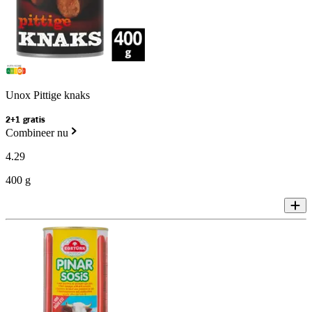
Unox Pittige knaks
2+1 gratis
Combineer nu
4
.
29
400 g