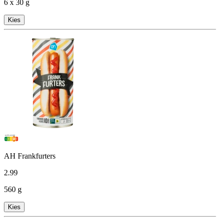
6 x 30 g
Kies
AH Frankfurters
2
.
99
560 g
Kies