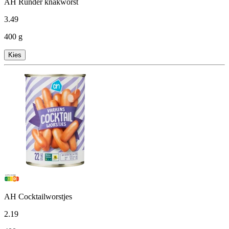
AH Runder knakworst
3
.
49
400 g
Kies
AH Cocktailworstjes
2
.
19