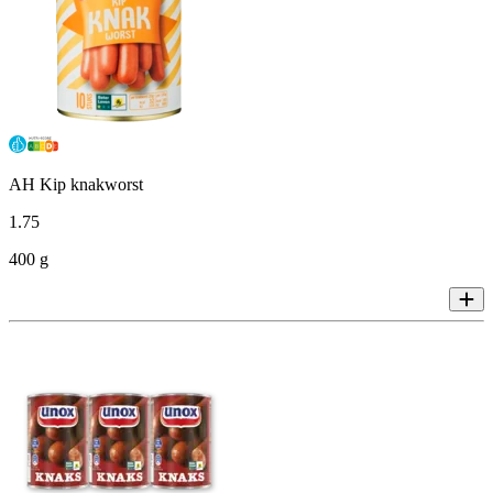
AH Kip knakworst
1
.
75
400 g