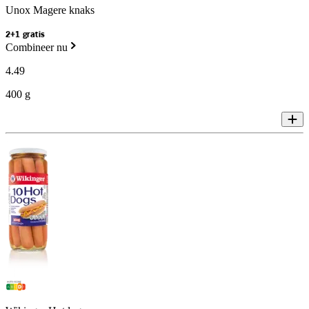
Unox Magere knaks
2+1 gratis
Combineer nu
4
.
49
400 g