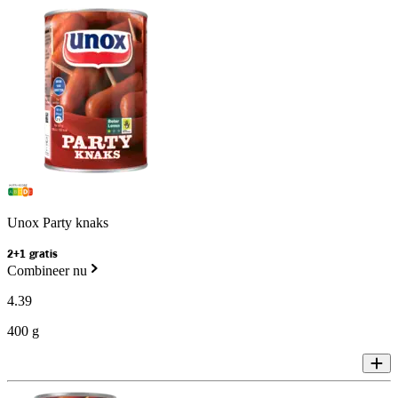
Unox Party knaks
2+1 gratis
Combineer nu
4
.
39
400 g