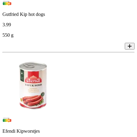
Gutfried Kip hot dogs
3
.
99
550 g
Efendi Kipworstjes