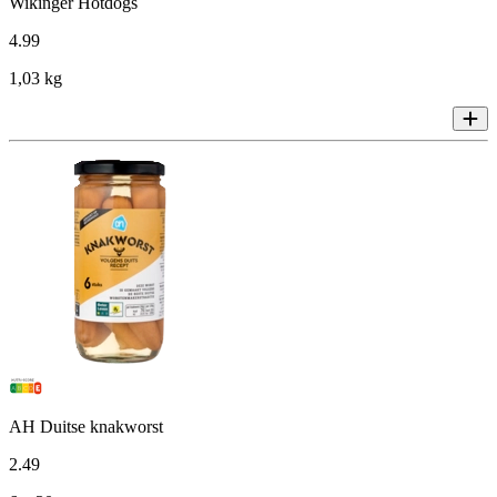
Wikinger Hotdogs
4
.
99
1,03 kg
AH Duitse knakworst
2
.
49