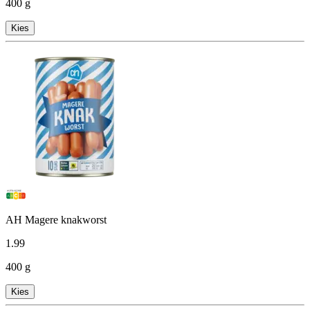
400 g
Kies
AH Magere knakworst
1
.
99
400 g
Kies