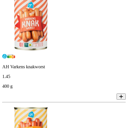
AH Varkens knakworst
1
.
45
400 g