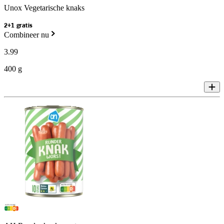
Unox Vegetarische knaks
2+1 gratis
Combineer nu
3
.
99
400 g