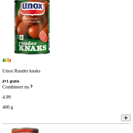
Unox Runder knaks
2+1 gratis
Combineer nu
4
.
99
400 g