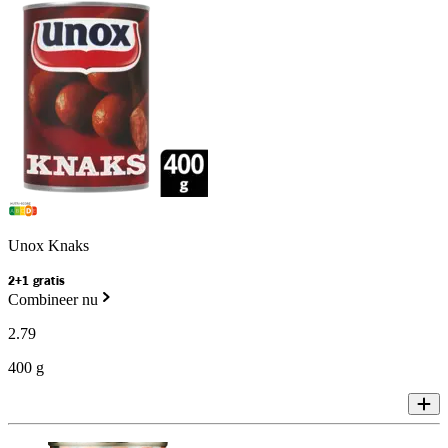
Unox Knaks
2+1 gratis
Combineer nu
2
.
79
400 g