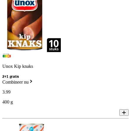
Unox Kip knaks
2+1 gratis
Combineer nu
3
.
99
400 g