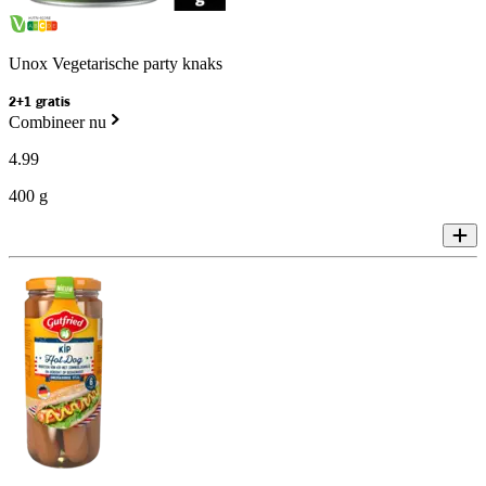
Unox Vegetarische party knaks
2+1 gratis
Combineer nu
4
.
99
400 g