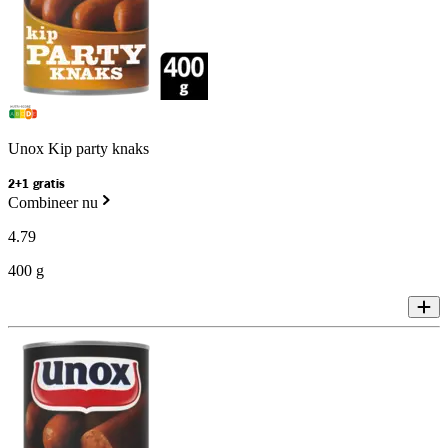
Unox Kip party knaks
2+1 gratis
Combineer nu
4
.
79
400 g