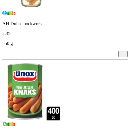
AH Duitse bockworst
2
.
35
550 g