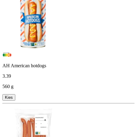
AH American hotdogs
3
.
39
560 g
Kies