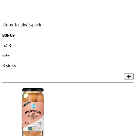
Unox Knaks 3-pack
BONUS
5
.
58
8
.
37
3 stuks