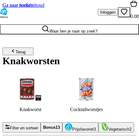
Ga naar hoofdinhoud
Ga naar zoeken
Inloggen
0.00
menu
Waar ben je naar op zoek?
Terug
Knakworsten
Knakworst
Cocktailworstjes
Bonus
13
Filter en sorteer
Prijsfavoriet
3
Vegetarisch
2