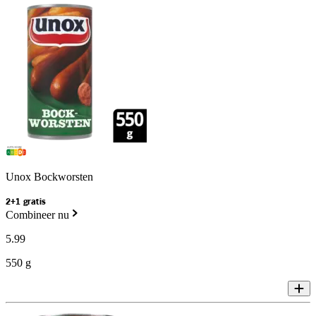
Unox Bockworsten
2+1 gratis
Combineer nu
5
.
99
550 g