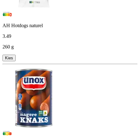
AH Hotdogs naturel
3
.
49
260 g
Kies