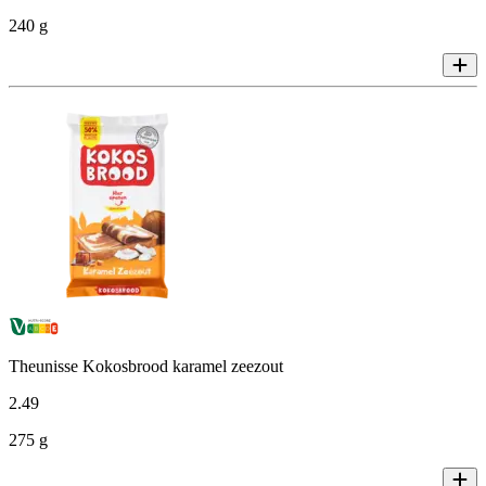
240 g
Theunisse Kokosbrood karamel zeezout
2
.
49
275 g