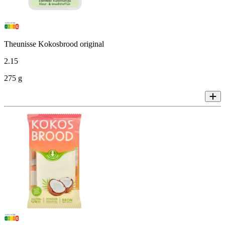
Theunisse Kokosbrood original
2
.
15
275 g