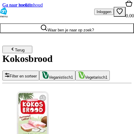
Ga naar hoofdinhoud
Ga naar zoeken
Inloggen
0.00
menu
Waar ben je naar op zoek?
Terug
Kokosbrood
Filter en sorteer
Veganistisch
1
Vegetarisch
1