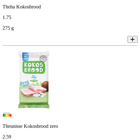
Theha Kokosbrood
1
.
75
275 g
Theunisse Kokosbrood zero
2
.
59