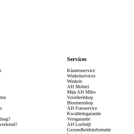
Services
n
Klantenservice
Winkelservices
Winkels
AH Mobiel
Mijn AH Miles
ten
Voordeelshop
Bloemenshop
n
AH Fotoservice
Kwaliteitsgarantie
daag?
Versgarantie
 weekend?
AH Leefstijl
Gezondheidsinformatie