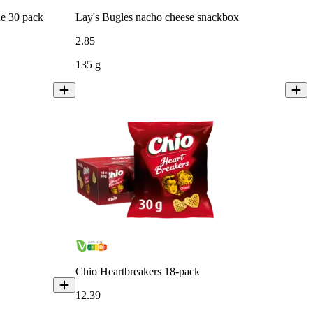
ue 30 pack
Lay's Bugles nacho cheese snackbox
2
.
85
135 g
Chio Heartbreakers 18-pack
12
.
39