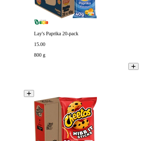
Lay's Paprika 20-pack
15
.
00
800 g