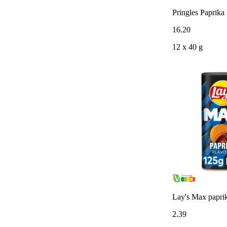
Pringles Paprika
16
.
20
12 x 40 g
Lay's Max papri
2
.
39