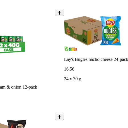
Lay's Bugles nacho cheese 24-pac
16
.
56
24 x 30 g
ream & onion 12-pack