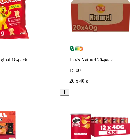
iginal 18-pack
Lay's Naturel 20-pack
15
.
00
20 x 40 g