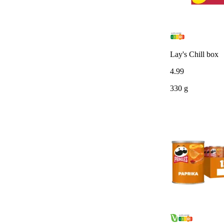
Lay's Chill box
4
.
99
330 g