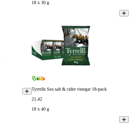
18 x 30 g
k
Tyrrells Sea salt & cider vinegar 18-pack
21
.
42
18 x 40 g