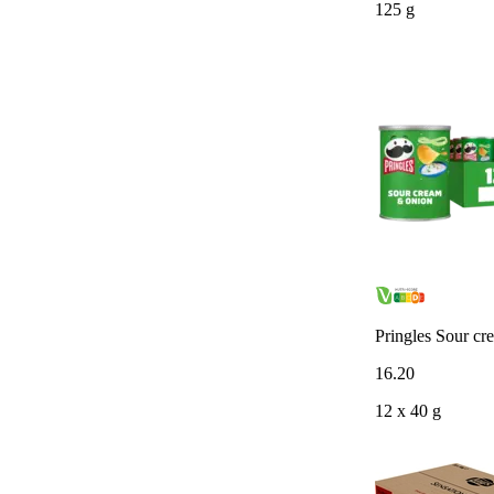
125 g
Pringles Sour c
16
.
20
12 x 40 g