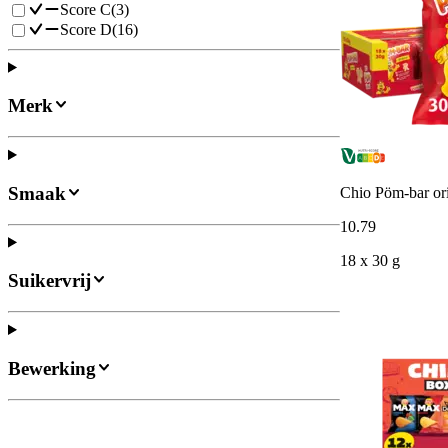
Score C
(
3
)
Score D
(
16
)
Merk
Smaak
Chio Pöm-bar or
10
.
79
18 x 30 g
Suikervrij
Bewerking