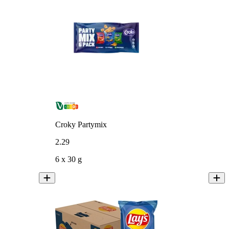
Croky Partymix
2
.
29
6 x 30 g