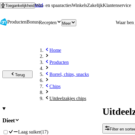
Ga naar hoofdinhoud
Ga naar zoeken
Win- en spaaracties
Winkels
Zakelijk
Klantenservice
Toegankelijkheid
Producten
Bonus
Recepten
Meer
Home
Producten
Borrel, chips, snacks
Terug
Chips
Uitdeelzakjes chips
Uitdeel
Dieet
Filter en sorte
Laag suiker
(
17
)