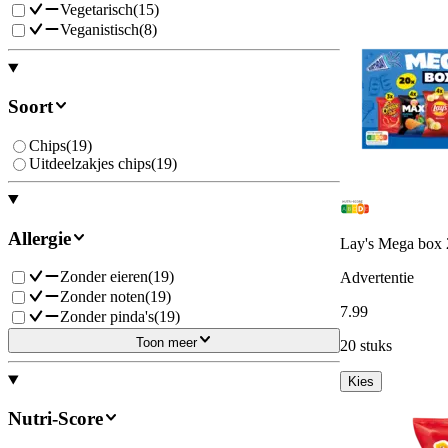
Vegetarisch
(
15
)
Veganistisch
(
8
)
Soort
Chips
(
19
)
Uitdeelzakjes chips
(
19
)
Allergie
Lay's Mega box 
Zonder eieren
(
19
)
Advertentie
Zonder noten
(
19
)
7
.
99
Zonder pinda's
(
19
)
Toon meer
20 stuks
Kies
Nutri-Score