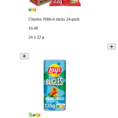
Cheetos Nibb-it sticks 24-pack
16
.
49
24 x 22 g