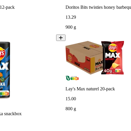
 12-pack
Doritos Bits twisties honey barbeq
13
.
29
900 g
Lay's Max naturel 20-pack
15
.
00
800 g
ka snackbox