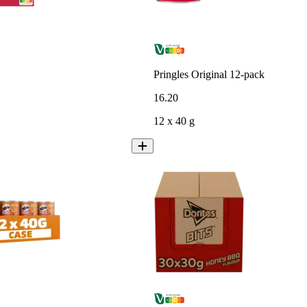
Pringles Original 12-pack
16
.
20
12 x 40 g