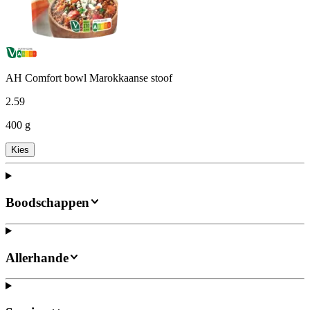
AH Comfort bowl Marokkaanse stoof
2
.
59
400 g
Kies
Boodschappen
Allerhande