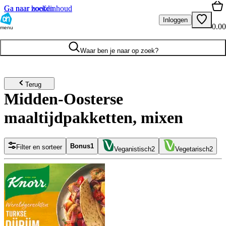
Ga naar hoofdinhoud
Ga naar zoeken
Inloggen
0.00
menu
Waar ben je naar op zoek?
Terug
Midden-Oosterse
maaltijdpakketten, mixen
Bonus
1
Filter en sorteer
Veganistisch
2
Vegetarisch
2