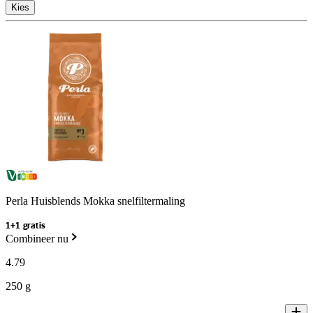
Kies
Perla Huisblends Mokka snelfiltermaling
1+1 gratis
Combineer nu
4
.
79
250 g