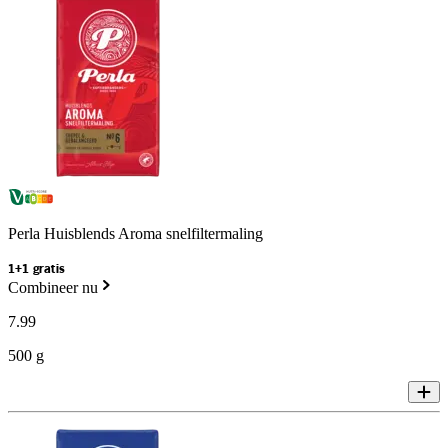
Perla Huisblends Aroma snelfiltermaling
1+1 gratis
Combineer nu
7
.
99
500 g