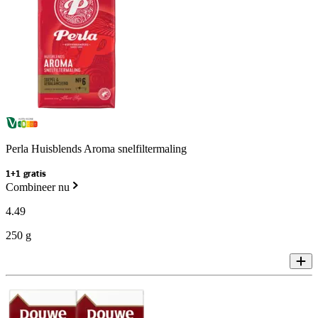
Perla Huisblends Aroma snelfiltermaling
1+1 gratis
Combineer nu
4
.
49
250 g