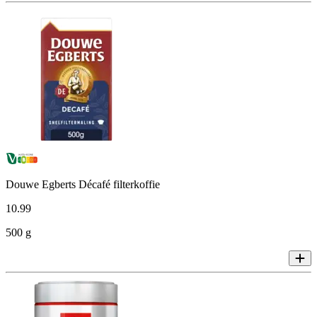
Douwe Egberts Décafé filterkoffie
10
.
99
500 g