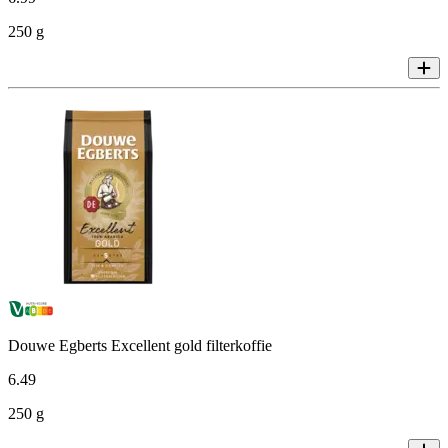
250 g
Douwe Egberts Excellent gold filterkoffie
6
.
49
250 g