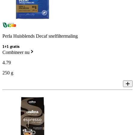
Perla Huisblends Decaf snelfiltermaling
1+1 gratis
Combineer nu
4
.
79
250 g