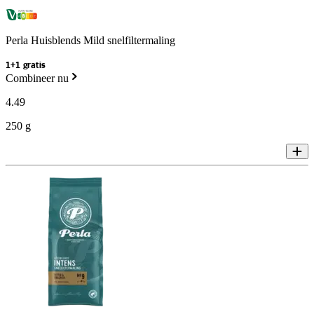
Perla Huisblends Mild snelfiltermaling
1+1 gratis
Combineer nu
4
.
49
250 g