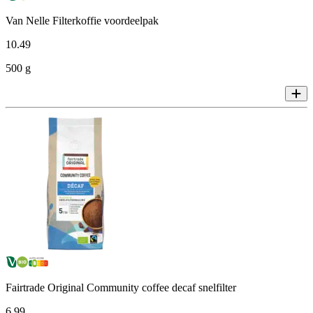
Van Nelle Filterkoffie voordeelpak
10
.
49
500 g
Fairtrade Original Community coffee decaf snelfilter
6
.
99