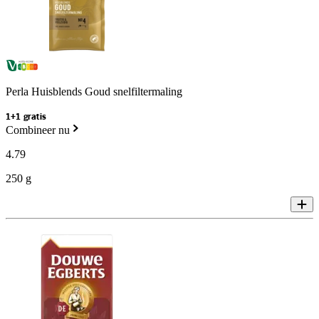
Perla Huisblends Goud snelfiltermaling
1+1 gratis
Combineer nu
4
.
79
250 g