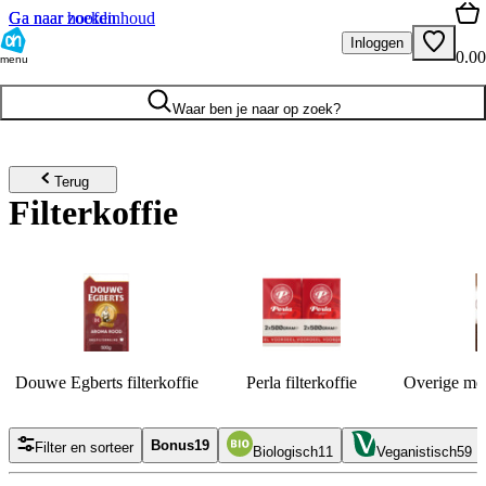
Ga naar hoofdinhoud
Ga naar zoeken
Inloggen
0.00
menu
Waar ben je naar op zoek?
Terug
Filterkoffie
Douwe Egberts filterkoffie
Perla filterkoffie
Overige mer
Bonus
19
Filter en sorteer
Biologisch
11
Veganistisch
59