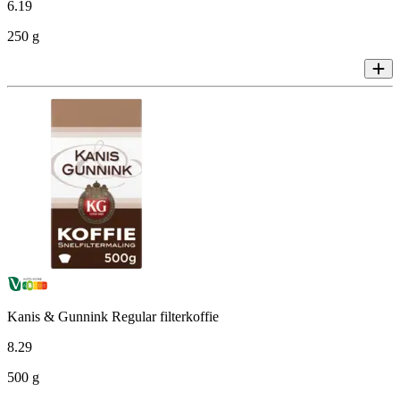
6
.
19
250 g
Kanis & Gunnink Regular filterkoffie
8
.
29
500 g