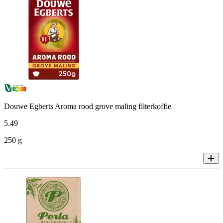
Douwe Egberts Aroma rood grove maling filterkoffie
5
.
49
250 g