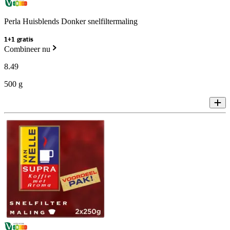
Perla Huisblends Donker snelfiltermaling
1+1 gratis
Combineer nu
8
.
49
500 g