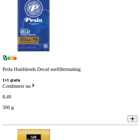
Perla Huisblends Decaf snelfiltermaling
1+1 gratis
Combineer nu
8
.
49
500 g