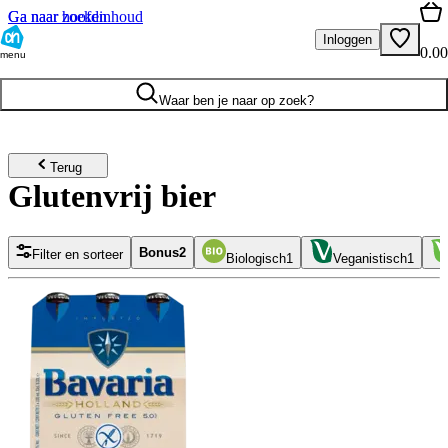
Ga naar hoofdinhoud
Ga naar zoeken
Inloggen
0.00
menu
Waar ben je naar op zoek?
Terug
Glutenvrij bier
Bonus
2
Filter en sorteer
Biologisch
1
Veganistisch
1