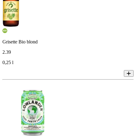
Grisette Bio blond
2
.
39
0,25 l