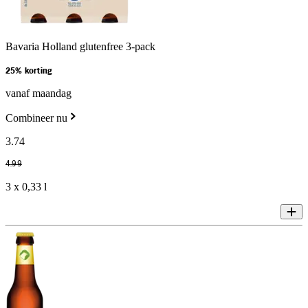
Bavaria Holland glutenfree 3-pack
25% korting
vanaf maandag
Combineer nu
3
.
74
4
.
99
3 x 0,33 l