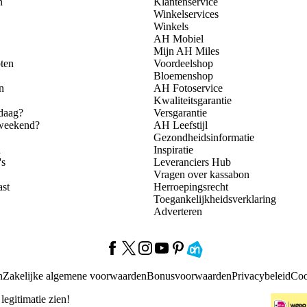
n
Klantenservice
Winkelservices
Winkels
AH Mobiel
Mijn AH Miles
ten
Voordeelshop
Bloemenshop
n
AH Fotoservice
Kwaliteitsgarantie
daag?
Versgarantie
 weekend?
AH Leefstijl
Gezondheidsinformatie
n
Inspiratie
's
Leveranciers Hub
Vragen over kassabon
ast
Herroepingsrecht
Toegankelijkheidsverklaring
Adverteren
n
Zakelijke algemene voorwaarden
Bonusvoorwaarden
Privacybeleid
Coo
 legitimatie zien!