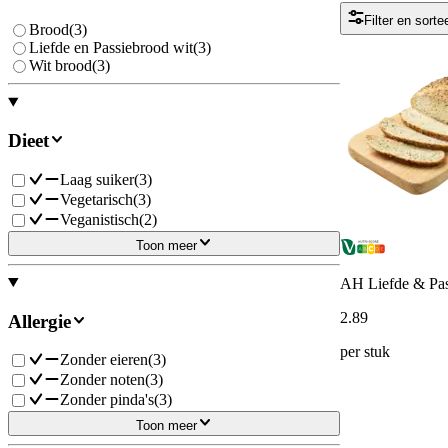
Filter en sorte
Brood
(
3
)
Liefde en Passiebrood wit
(
3
)
Wit brood
(
3
)
Dieet
Laag suiker
(
3
)
Vegetarisch
(
3
)
Veganistisch
(
2
)
Toon meer
AH Liefde & Pas
2
.
89
Allergie
per stuk
Zonder eieren
(
3
)
Zonder noten
(
3
)
Zonder pinda's
(
3
)
Toon meer