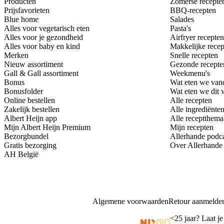
Producten
Zomerse recepte
Prijsfavorieten
BBQ-recepten
Blue home
Salades
Alles voor vegetarisch eten
Pasta's
Alles voor je gezondheid
Airfryer recepten
Alles voor baby en kind
Makkelijke recep
Merken
Snelle recepten
Nieuw assortiment
Gezonde recepte
Gall & Gall assortiment
Weekmenu's
Bonus
Wat eten we van
Bonusfolder
Wat eten we dit
Online bestellen
Alle recepten
Zakelijk bestellen
Alle ingrediënte
Albert Heijn app
Alle receptthema
Mijn Albert Heijn Premium
Mijn recepten
Bezorgbundel
Allerhande podc
Gratis bezorging
Over Allerhande
AH België
Algemene voorwaarden
Retour aanmelde
<
25 jaar? Laat je