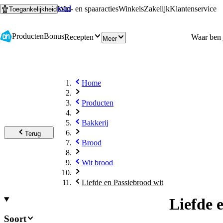
Ga naar hoofdinhoud
Ga naar zoeken
Win- en spaaracties
Winkels
Zakelijk
Klantenservice
Toegankelijkheid
Producten
Bonus
Recepten
Meer
Home
Producten
Bakkerij
Terug
Brood
Wit brood
Liefde en Passiebrood wit
Liefde 
Soort