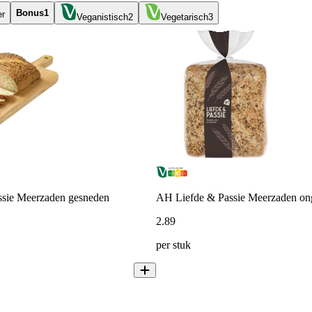
Bonus
1
er
Veganistisch
2
Vegetarisch
3
sie Meerzaden gesneden
AH Liefde & Passie Meerzaden on
2
.
89
per stuk