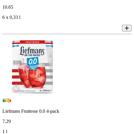
10
.
65
6 x 0,33 l
Liefmans Fruitesse 0.0 4-pack
7
.
29
1 l