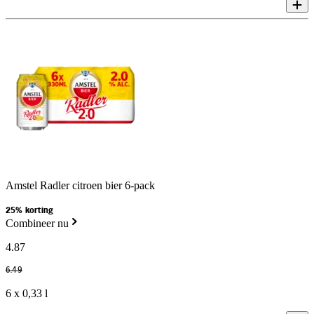
Amstel Radler citroen bier 6-pack
25% korting
Combineer nu
4
.
87
6
.
49
6 x 0,33 l