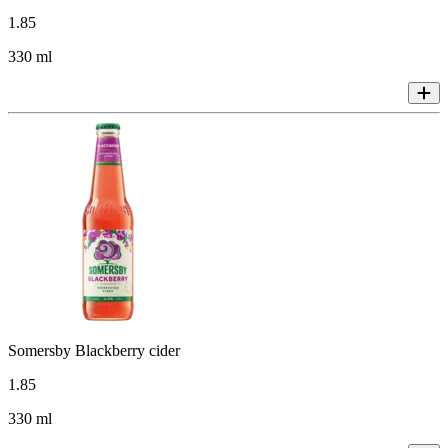
1
.
85
330 ml
Somersby Blackberry cider
1
.
85
330 ml