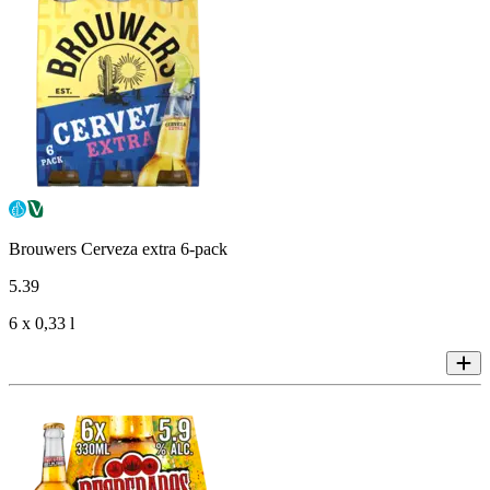
Brouwers Cerveza extra 6-pack
5
.
39
6 x 0,33 l