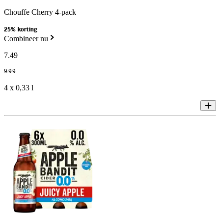
Chouffe Cherry 4-pack
25% korting
Combineer nu
7
.
49
9
.
99
4 x 0,33 l