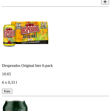
Desperados Original bier 6-pack
10
.
65
6 x 0,33 l
Kies