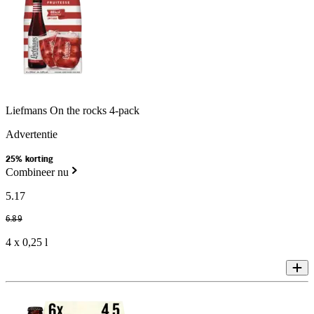
Liefmans On the rocks 4-pack
Advertentie
25% korting
Combineer nu
5
.
17
6
.
89
4 x 0,25 l