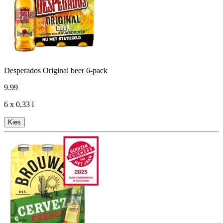
Desperados Original beer 6-pack
9
.
99
6 x 0,33 l
Kies