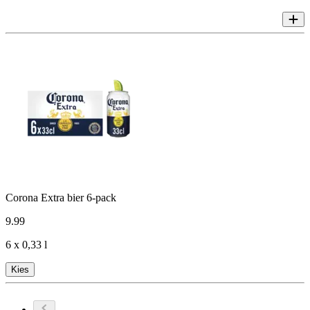
Corona Extra bier 6-pack
9
.
99
6 x 0,33 l
Kies