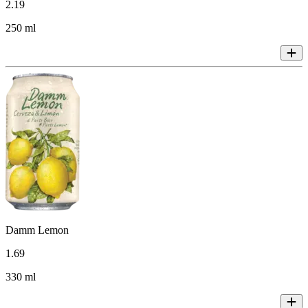
2
.
19
250 ml
Damm Lemon
1
.
69
330 ml