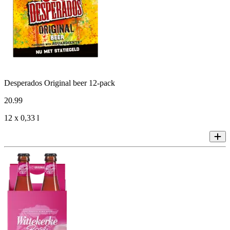
Desperados Original beer 12-pack
20
.
99
12 x 0,33 l