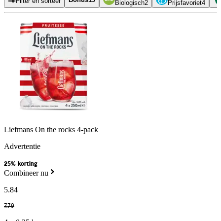
Filter en sorteer
Biologisch
2
Prijsfavoriet
4
Liefmans On the rocks 4-pack
Advertentie
25% korting
Combineer nu
5
.
84
7
.
79