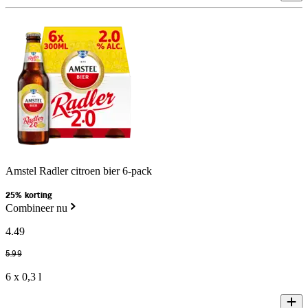
Amstel Radler citroen bier 6-pack
25% korting
Combineer nu
4
.
49
5
.
99
6 x 0,3 l