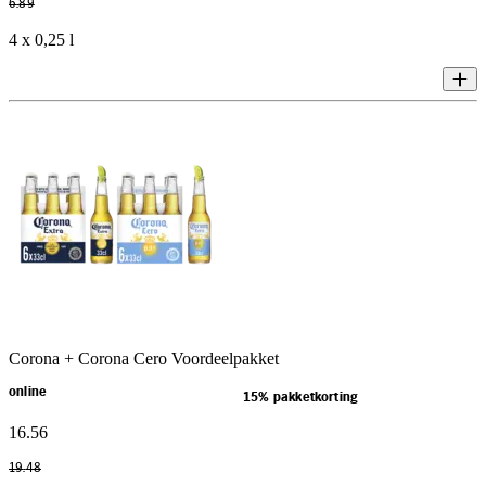
6
.
89
4 x 0,25 l
Corona + Corona Cero Voordeelpakket
online
15% pakketkorting
16
.
56
19
.
48