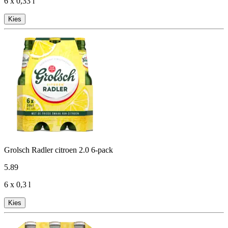
6 x 0,33 l
Kies
Grolsch Radler citroen 2.0 6-pack
5
.
89
6 x 0,3 l
Kies