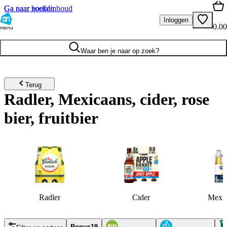
Ga naar hoofdinhoud
Ga naar zoeken
Inloggen
0.00
menu
Waar ben je naar op zoek?
Terug
Radler, Mexicaans, cider, rose
bier, fruitbier
Radler
Cider
Mexic
Bonus
19