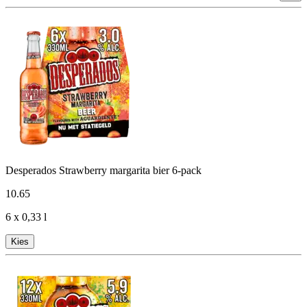
Desperados Strawberry margarita bier 6-pack
10
.
65
6 x 0,33 l
Kies