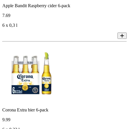
Apple Bandit Raspberry cider 6-pack
7
.
69
6 x 0,3 l
Corona Extra bier 6-pack
9
.
99