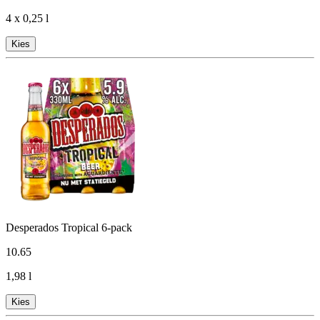
4 x 0,25 l
Kies
Desperados Tropical 6-pack
10
.
65
1,98 l
Kies