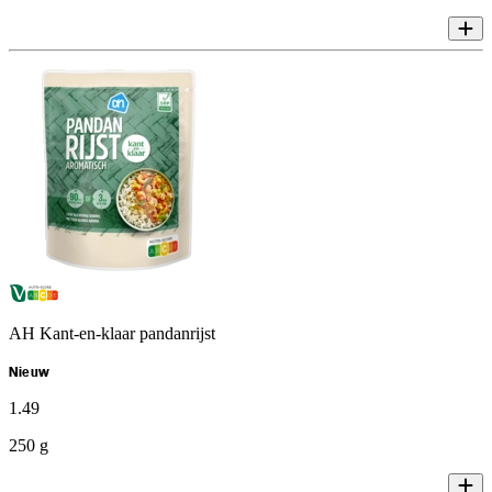
AH Kant-en-klaar pandanrijst
Nieuw
1
.
49
250 g