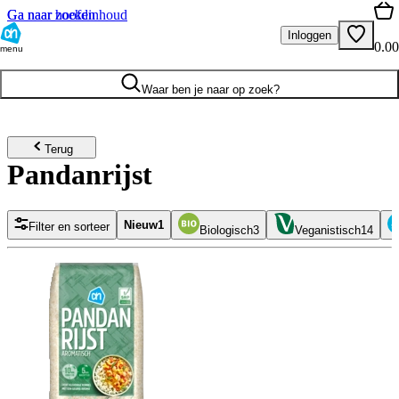
Ga naar hoofdinhoud
Ga naar zoeken
Inloggen
0.00
menu
Waar ben je naar op zoek?
Terug
Pandanrijst
Nieuw
1
Filter en sorteer
Biologisch
3
Veganistisch
14