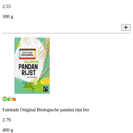
2
.
55
300 g
Fairtrade Original Biologische pandan rijst bio
2
.
79
400 g