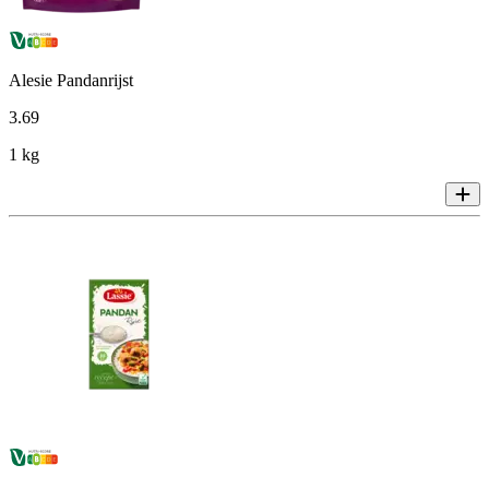
Alesie Pandanrijst
3
.
69
1 kg