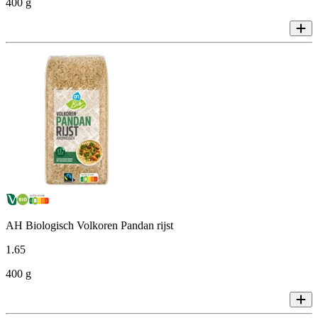
400 g
AH Biologisch Volkoren Pandan rijst
1
.
65
400 g