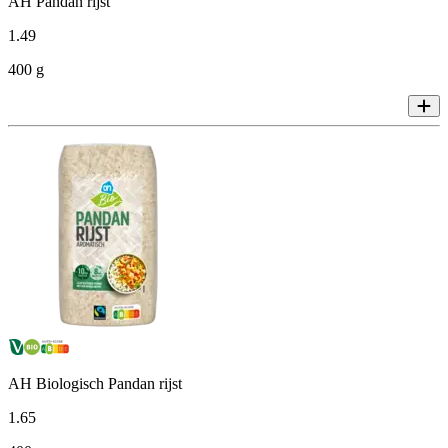
AH Pandan rijst
1
.
49
400 g
AH Biologisch Pandan rijst
1
.
65