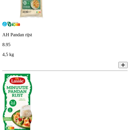
AH Pandan rijst
8
.
95
4,5 kg