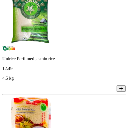
Unirice Perfumed jasmin rice
12
.
49
4,5 kg