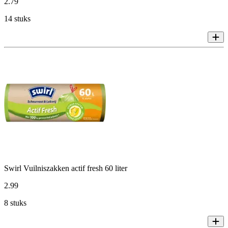
2
.
79
14 stuks
Swirl Vuilniszakken actif fresh 60 liter
2
.
99
8 stuks