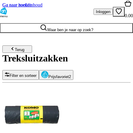
Ga naar hoofdinhoud
Ga naar zoeken
Inloggen
0.00
menu
Waar ben je naar op zoek?
Terug
Treksluitzakken
Filter en sorteer
Prijsfavoriet
2