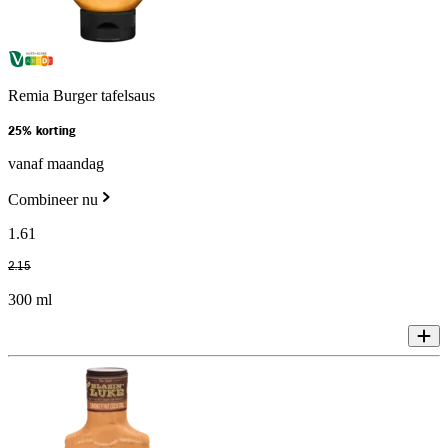
Remia Burger tafelsaus
25% korting
vanaf maandag
Combineer nu
1
.
61
2
.
15
300 ml