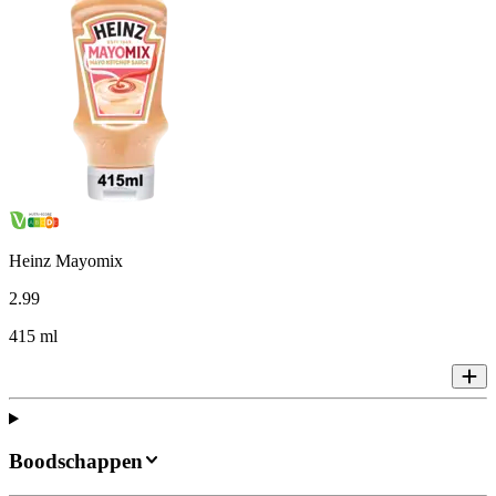
Heinz Mayomix
2
.
99
415 ml
Boodschappen