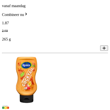
vanaf maandag
Combineer nu
1
.
87
2
.
49
265 g