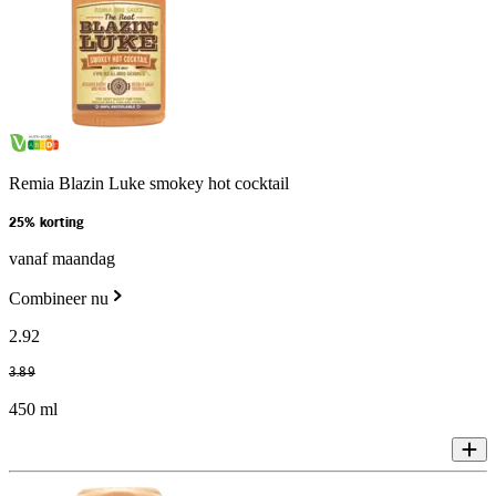
Remia Blazin Luke smokey hot cocktail
25% korting
vanaf maandag
Combineer nu
2
.
92
3
.
89
450 ml