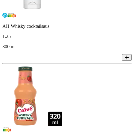
AH Whisky cocktailsaus
1
.
25
300 ml