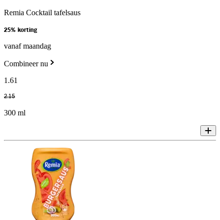
Remia Cocktail tafelsaus
25% korting
vanaf maandag
Combineer nu
1
.
61
2
.
15
300 ml