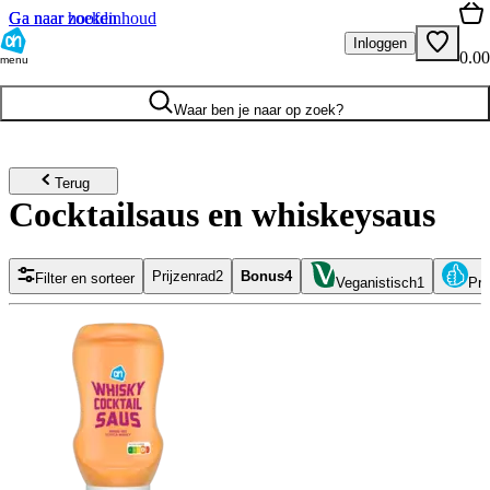
Ga naar hoofdinhoud
Ga naar zoeken
Inloggen
0.00
menu
Waar ben je naar op zoek?
Terug
Cocktailsaus en whiskeysaus
Prijzenrad
2
Bonus
4
Filter en sorteer
Veganistisch
1
Pri