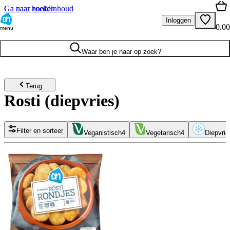
Ga naar hoofdinhoud
Ga naar zoeken
Inloggen
0.00
menu
Waar ben je naar op zoek?
Terug
Rosti (diepvries)
Filter en sorteer
Veganistisch
4
Vegetarisch
4
Diepvrie