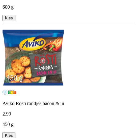
600 g
Kies
Aviko Rösti rondjes bacon & ui
2
.
99
450 g
Kies