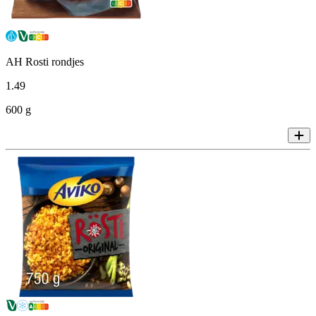
AH Rosti rondjes
1
.
49
600 g