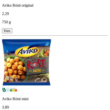
Aviko Rösti original
2
.
29
750 g
Kies
Aviko Rösti mini
3
.
89