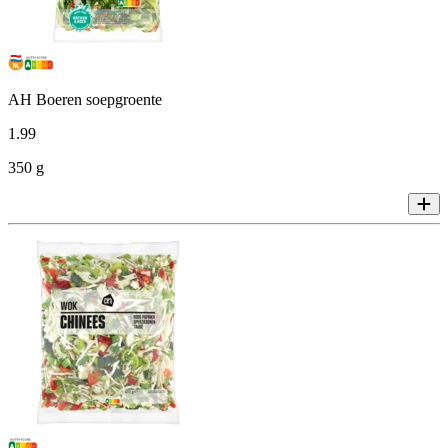
AH Boeren soepgroente
1
.
99
350 g