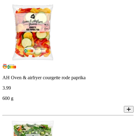
AH Oven & airfryer courgette rode paprika
3
.
99
600 g