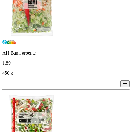
AH Bami groente
1
.
89
450 g