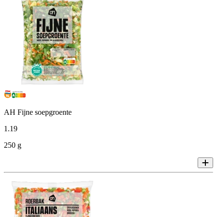
AH Fijne soepgroente
1
.
19
250 g