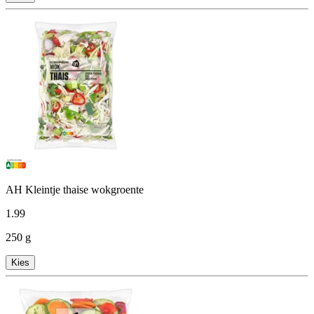
AH Kleintje thaise wokgroente
1
.
99
250 g
Kies