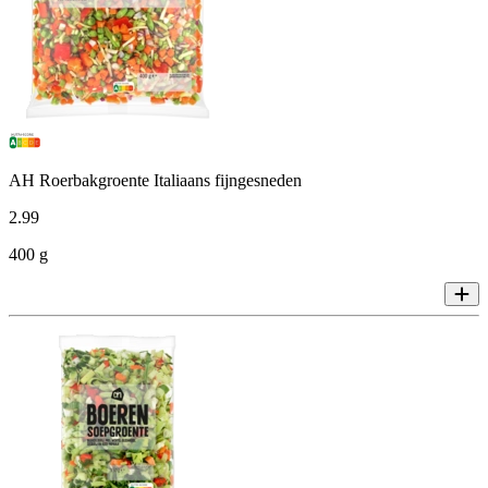
AH Roerbakgroente Italiaans fijngesneden
2
.
99
400 g