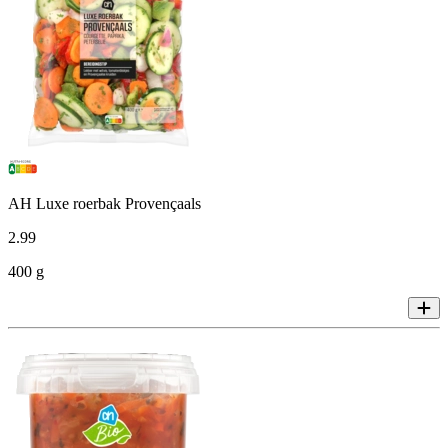
AH Luxe roerbak Provençaals
2
.
99
400 g