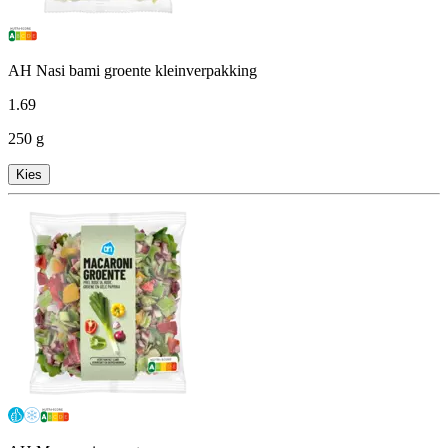
AH Nasi bami groente kleinverpakking
1
.
69
250 g
Kies