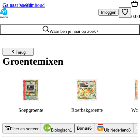
Ga naar hoofdinhoud
Ga naar zoeken
Inloggen
0.00
menu
Waar ben je naar op zoek?
Terug
Groentemixen
Soepgroente
Roerbakgroente
Wok
Bonus
6
Filter en sorteer
Biologisch
1
Uit Nederland
8