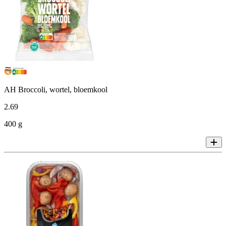
AH Broccoli, wortel, bloemkool
2
.
69
400 g