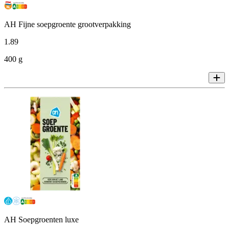
AH Fijne soepgroente grootverpakking
1
.
89
400 g
AH Soepgroenten luxe