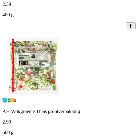
2
.
39
400 g
AH Wokgroente Thais grootverpakking
2
.
99
600 g