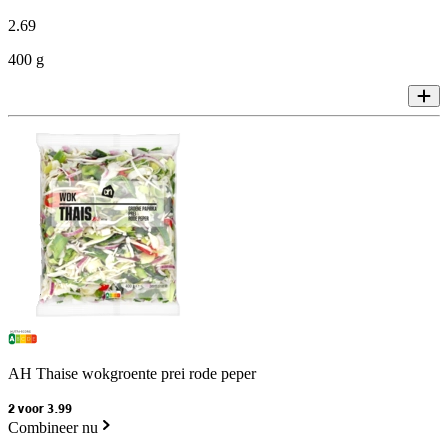
2
.
69
400 g
AH Thaise wokgroente prei rode peper
2 voor 3.99
Combineer nu