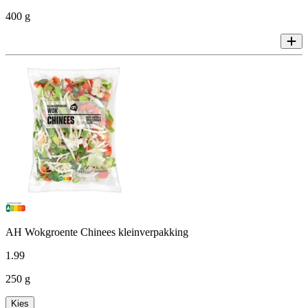
400 g
AH Wokgroente Chinees kleinverpakking
1
.
99
250 g
Kies