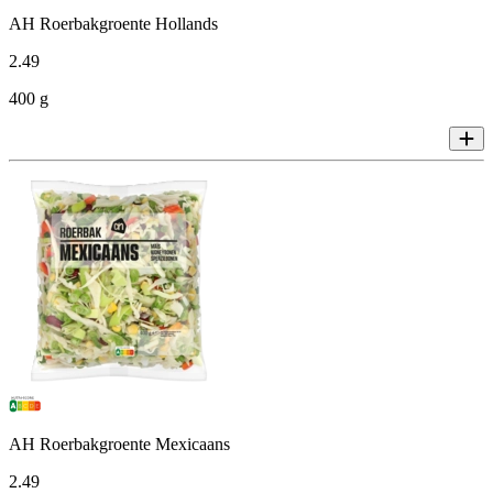
AH Roerbakgroente Hollands
2
.
49
400 g
AH Roerbakgroente Mexicaans
2
.
49