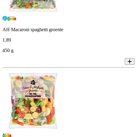
AH Macaroni spaghetti groente
1
.
89
450 g