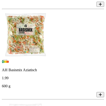
AH Basismix Aziatisch
1
.
99
600 g