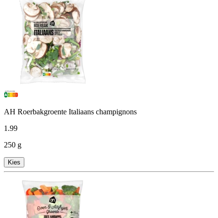
AH Roerbakgroente Italiaans champignons
1
.
99
250 g
Kies