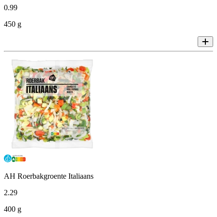
0
.
99
450 g
AH Roerbakgroente Italiaans
2
.
29
400 g