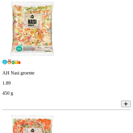
AH Nasi groente
1
.
89
450 g