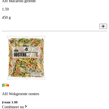
AH Macaroni groente
1
.
59
450 g
AH Wokgroente oosters
2 voor 3.99
Combineer nu