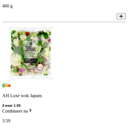
400 g
AH Luxe wok Japans
2 voor 3.99
Combineer nu
3
.
59