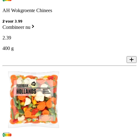
AH Wokgroente Chinees
2 voor 3.99
Combineer nu
2
.
39
400 g