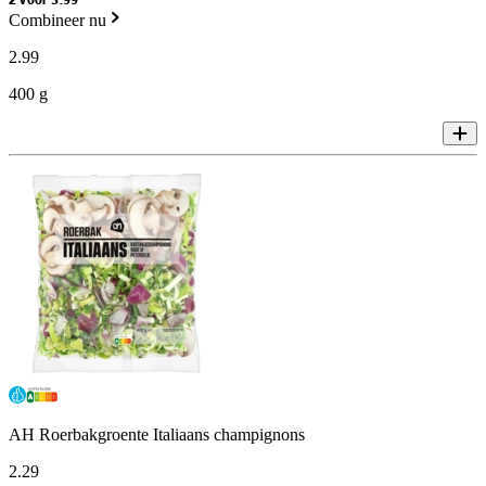
2 voor 3.99
Combineer nu
2
.
99
400 g
AH Roerbakgroente Italiaans champignons
2
.
29