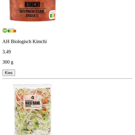
AH Biologisch Kimchi
3
.
49
300 g
Kies