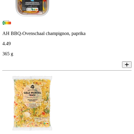
AH BBQ-Ovenschaal champignon, paprika
4
.
49
365 g