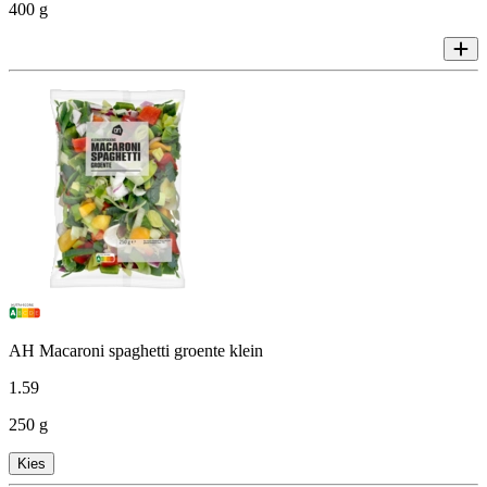
400 g
AH Macaroni spaghetti groente klein
1
.
59
250 g
Kies