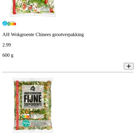
AH Wokgroente Chinees grootverpakking
2
.
99
600 g