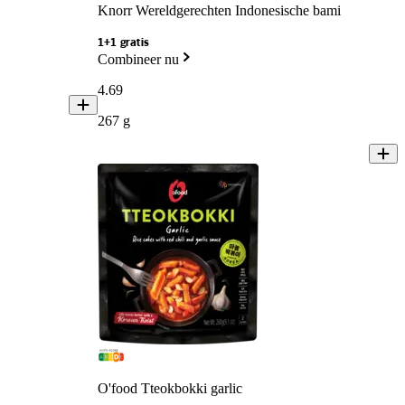
Knorr Wereldgerechten Indonesische bami
1+1 gratis
Combineer nu
4
.
69
267 g
O'food Tteokbokki garlic