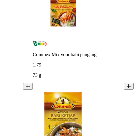
Conimex Mix voor babi pangang
1
.
79
73 g