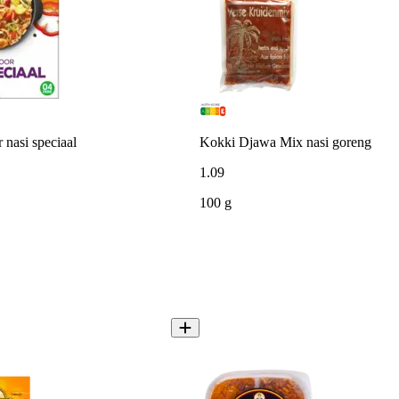
 nasi speciaal
Kokki Djawa Mix nasi goreng
1
.
09
100 g