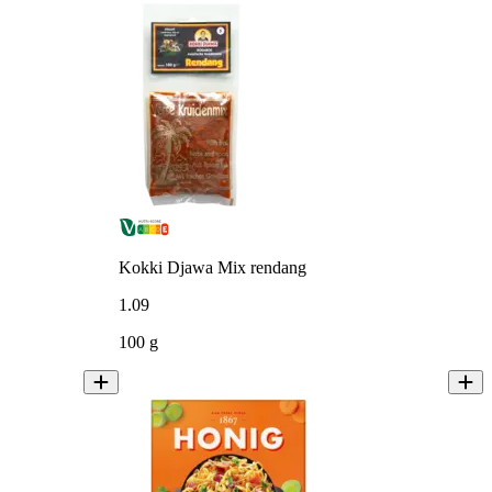
Kokki Djawa Mix rendang
1
.
09
100 g