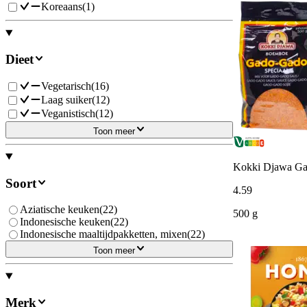
Koreaans
(
1
)
Dieet
Vegetarisch
(
16
)
Laag suiker
(
12
)
Veganistisch
(
12
)
Toon meer
Kokki Djawa Gad
Soort
4
.
59
Aziatische keuken
(
22
)
500 g
Indonesische keuken
(
22
)
Indonesische maaltijdpakketten, mixen
(
22
)
Toon meer
Merk