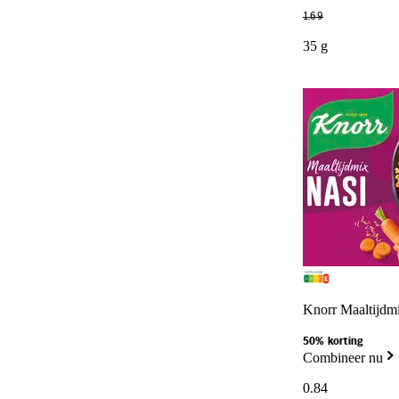
1
.
69
35 g
Knorr Maaltijdmi
50% korting
Combineer nu
0
.
84