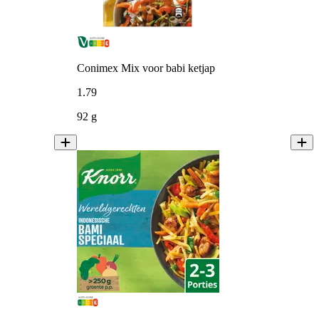
Conimex Mix voor babi ketjap
1
.
79
92 g