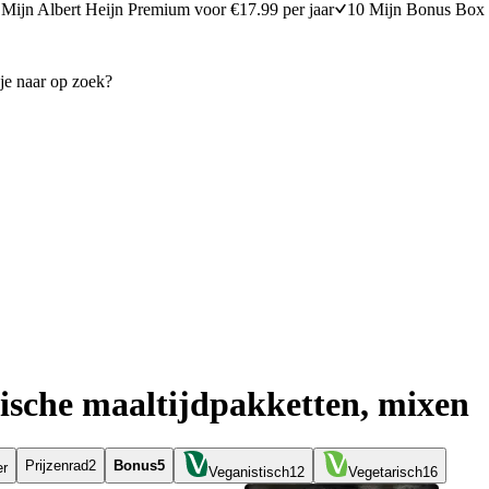
Mijn Albert Heijn Premium voor €17.99 per jaar
10 Mijn Bonus Box 
ische maaltijdpakketten, mixen
Prijzenrad
2
Bonus
5
er
Veganistisch
12
Vegetarisch
16