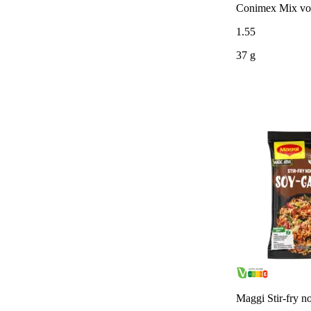
Conimex Mix voo
1
.
55
37 g
Maggi Stir-fry no