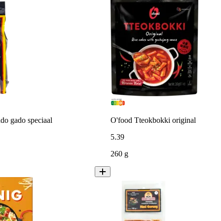
o gado speciaal
O'food Tteokbokki original
5
.
39
260 g