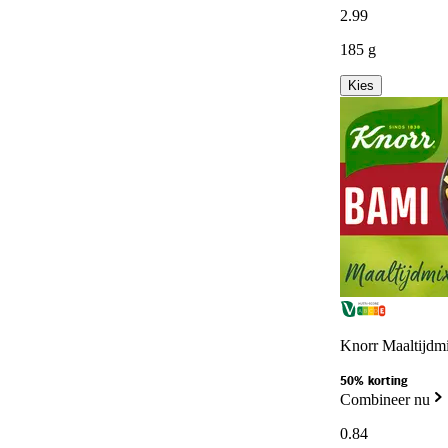
2
.
99
185 g
Kies
Knorr Maaltijdm
50% korting
Combineer nu
0
.
84