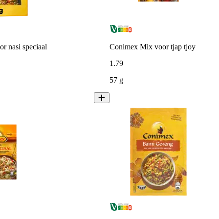
r nasi speciaal
Conimex Mix voor tjap tjoy
1
.
79
57 g