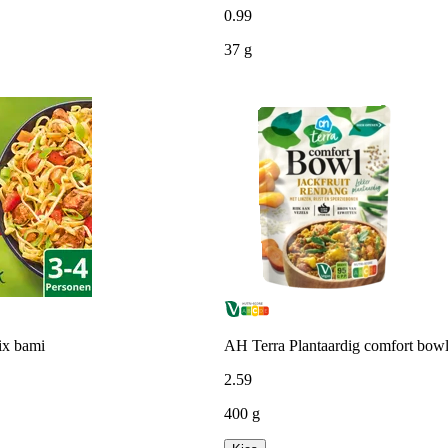
0
.
99
37 g
ix bami
AH Terra Plantaardig comfort bowl 
2
.
59
400 g