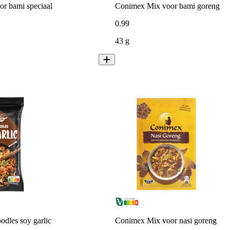
r bami speciaal
Conimex Mix voor bami goreng
0
.
99
43 g
odles soy garlic
Conimex Mix voor nasi goreng