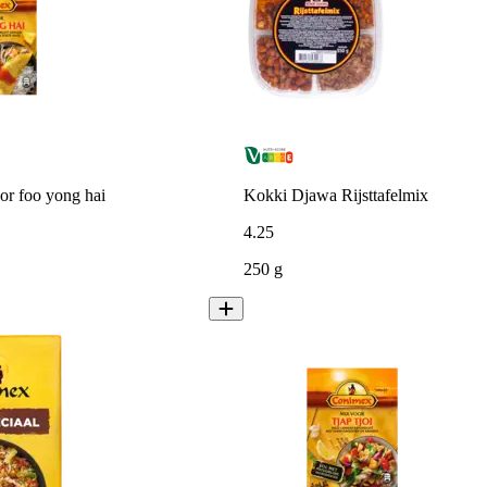
r foo yong hai
Kokki Djawa Rijsttafelmix
4
.
25
250 g