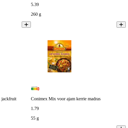
5
.
39
260 g
jackfruit
Conimex Mix voor ajam kerrie madras
1
.
79
55 g