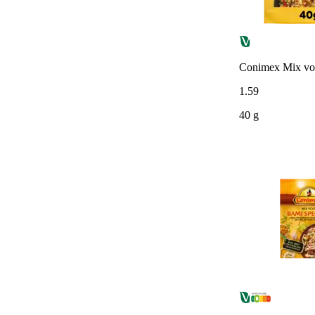
Conimex Mix voo
1
.
59
40 g