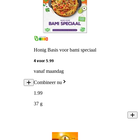
Honig Basis voor bami speciaal
4 voor 5.99
vanaf maandag
Combineer nu
1
.
99
37 g