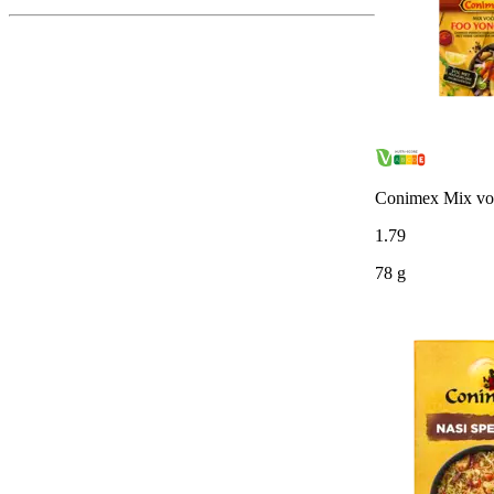
Conimex Mix voo
1
.
79
78 g