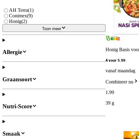
AH Terra
(
1
)
Conimex
(
9
)
Honig
(
2
)
Toon meer
Honig Basis voor
Allergie
4 voor 5.99
vanaf maandag
Graansoort
Combineer nu
1
.
99
39 g
Nutri-Score
Smaak