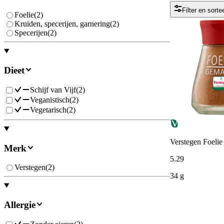
Filter en sorte
Foelie
(
2
)
Kruiden, specerijen, garnering
(
2
)
Specerijen
(
2
)
Dieet
Schijf van Vijf
(
2
)
Veganistisch
(
2
)
Vegetarisch
(
2
)
Verstegen Foelie
Merk
5
.
29
Verstegen
(
2
)
34 g
Allergie