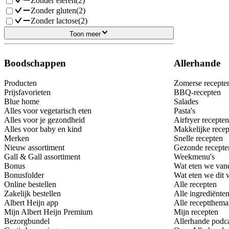
Zonder eieren
(
2
)
Zonder gluten
(
2
)
Zonder lactose
(
2
)
Toon meer
Boodschappen
Allerhande
Producten
Zomerse recepte
Prijsfavorieten
BBQ-recepten
Blue home
Salades
Alles voor vegetarisch eten
Pasta's
Alles voor je gezondheid
Airfryer recepten
Alles voor baby en kind
Makkelijke recep
Merken
Snelle recepten
Nieuw assortiment
Gezonde recepte
Gall & Gall assortiment
Weekmenu's
Bonus
Wat eten we van
Bonusfolder
Wat eten we dit
Online bestellen
Alle recepten
Zakelijk bestellen
Alle ingrediënte
Albert Heijn app
Alle receptthema
Mijn Albert Heijn Premium
Mijn recepten
Bezorgbundel
Allerhande podc