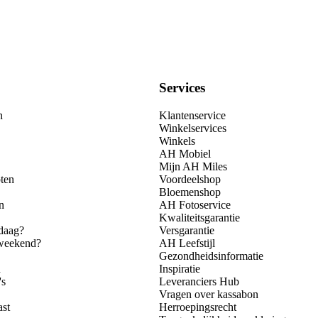
Services
n
Klantenservice
Winkelservices
Winkels
AH Mobiel
Mijn AH Miles
ten
Voordeelshop
Bloemenshop
n
AH Fotoservice
Kwaliteitsgarantie
daag?
Versgarantie
 weekend?
AH Leefstijl
Gezondheidsinformatie
n
Inspiratie
's
Leveranciers Hub
Vragen over kassabon
ast
Herroepingsrecht