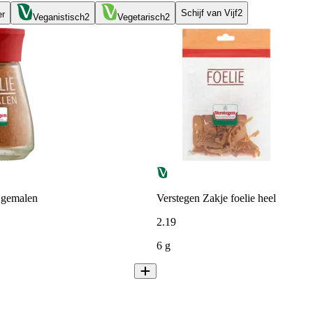
Schijf van Vijf
2
er
Veganistisch
2
Vegetarisch
2
 gemalen
Verstegen Zakje foelie heel
2
.
19
6 g