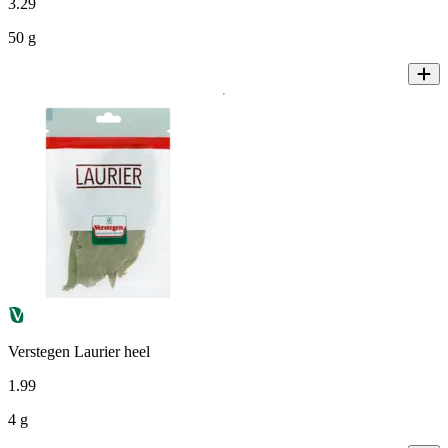
3
.
29
50 g
Verstegen Laurier heel
1
.
99
4 g