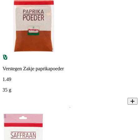
Verstegen Zakje paprikapoeder
1
.
49
35 g