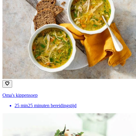
Oma's kippensoep
25
min
25 minuten bereidingstijd