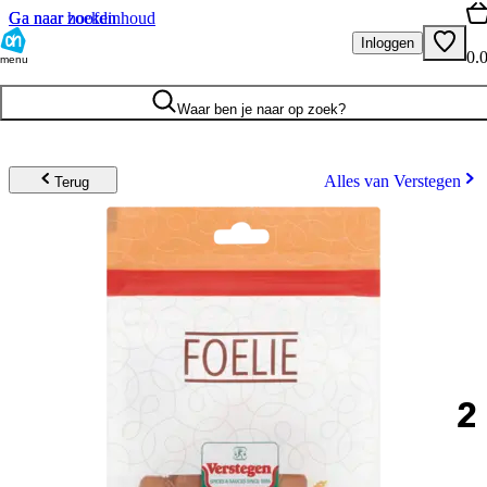
Ga naar hoofdinhoud
Ga naar zoeken
Inloggen
0.
menu
Waar ben je naar op zoek?
Alles van Verstegen
Terug
2
.